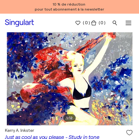
10 % de réduction
pour tout abonnement à la newsletter
(
0
)
( 0 )
1
/
12
Kerry A. Inkster
Just as cool as you please - Study in tone