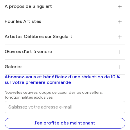
Nous contacter
À propos de Singulart
Expédition
Politique de retour
A propos de nous
Témoignages de clients
Pour les Artistes
FAQ
Offrir une carte cadeau
Sociétés affiliées
Rejoignez notre programme commercial
Rejoindre Singulart en tant qu'artiste
Nos artistes
Mon compte
Artistes Célèbres sur Singulart
Se connecter en tant qu'Artiste
Magazine Singulart
Protection acheteur
Emplois
+33 1 76 44 06 42
Henri Matisse
Découvrez une sélection d'art original
Œuvres d'art à vendre
Marc Chagall
Pablo Picasso
Tableaux à vendre
Salvador Dalí
Galeries
Tableaux abstraits à vendre
Banksy
Peintures à l'huile
Mr. Brainwash
Galeries d'art en France
Abonnez-vous et bénéficiez d’une réduction de 10 %
Peintures de paysage
Shepard Fairey
Galeries d'art en Belgique
sur votre première commande
Estampes
Sculptures
Nouvelles œuvres, coups de cœur de nos conseillers,
Peintures acryliques
fonctionnalités exclusives.
Saisissez
votre
adresse
e-
mail
J'en profite dès maintenant