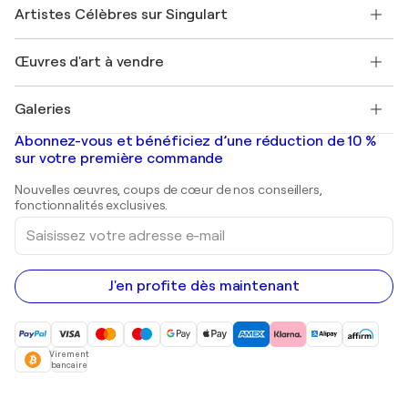
Nos artistes
Mon compte
Artistes Célèbres sur Singulart
Se connecter en tant qu'Artiste
Magazine Singulart
Protection acheteur
Emplois
+33 1 76 44 06 42
Henri Matisse
Découvrez une sélection d'art original
Œuvres d'art à vendre
Marc Chagall
Pablo Picasso
Tableaux à vendre
Salvador Dalí
Galeries
Tableaux abstraits à vendre
Banksy
Peintures à l'huile
Mr. Brainwash
Galeries d'art en France
Abonnez-vous et bénéficiez d’une réduction de 10 %
Peintures de paysage
Shepard Fairey
Galeries d'art en Belgique
sur votre première commande
Estampes
Sculptures
Nouvelles œuvres, coups de cœur de nos conseillers,
Peintures acryliques
fonctionnalités exclusives.
Saisissez
votre
adresse
e-
mail
J'en profite dès maintenant
Virement
bancaire