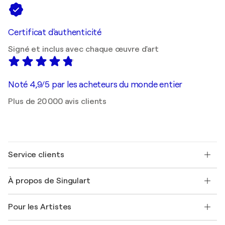
Certificat d'authenticité
Signé et inclus avec chaque œuvre d'art
Noté 4,9/5 par les acheteurs du monde entier
Plus de 20 000 avis clients
Service clients
Nous contacter
À propos de Singulart
Expédition
Politique de retour
A propos de nous
Témoignages de clients
Pour les Artistes
FAQ
Offrir une carte cadeau
Sociétés affiliées
Rejoignez notre programme commercial
Rejoindre Singulart en tant qu'artiste