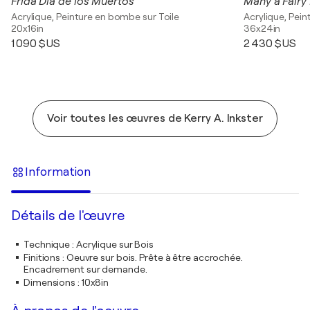
Frida Dia de los Muertos
Many a Fairy
Acrylique, Peinture en bombe sur Toile
Acrylique, Pei
20x16in
36x24in
1 090 $US
2 430 $US
Voir toutes les œuvres de Kerry A. Inkster
Information
Détails de l'œuvre
Technique
:
Acrylique sur Bois
Finitions
:
Oeuvre sur bois. Prête à être accrochée.
Encadrement sur demande.
Dimensions
:
10x8in