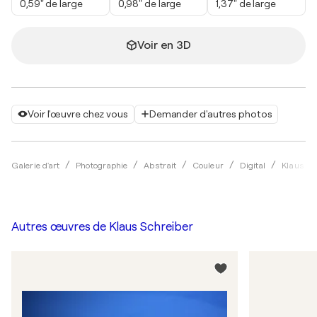
0,59" de large
0,98" de large
1,37" de large
Voir en 3D
Voir l'œuvre chez vous
Demander d'autres photos
Galerie d'art
Photographie
Abstrait
Couleur
Digital
Klaus Sc
Autres œuvres de
Klaus Schreiber