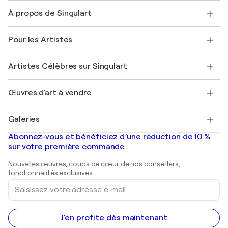
Nous contacter
À propos de Singulart
Expédition
Politique de retour
A propos de nous
Témoignages de clients
Pour les Artistes
FAQ
Offrir une carte cadeau
Sociétés affiliées
Rejoignez notre programme commercial
Rejoindre Singulart en tant qu'artiste
Nos artistes
Mon compte
Artistes Célèbres sur Singulart
Se connecter en tant qu'Artiste
Magazine Singulart
Protection acheteur
Emplois
+33 1 76 44 06 42
Henri Matisse
Découvrez une sélection d'art original
Œuvres d'art à vendre
Marc Chagall
Pablo Picasso
Tableaux à vendre
Salvador Dalí
Galeries
Tableaux abstraits à vendre
Banksy
Peintures à l'huile
Mr. Brainwash
Galeries d'art en France
Abonnez-vous et bénéficiez d’une réduction de 10 %
Peintures de paysage
Shepard Fairey
Galeries d'art en Belgique
sur votre première commande
Estampes
Sculptures
Nouvelles œuvres, coups de cœur de nos conseillers,
Peintures acryliques
fonctionnalités exclusives.
Saisissez
votre
adresse
e-
mail
J'en profite dès maintenant