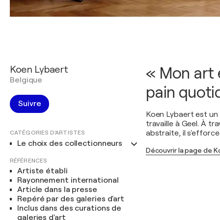
Koen Lybaert
« Mon art e
Belgique
pain quoti
Suivre
Koen Lybaert est un pe
travaille à Geel. À t
abstraite, il s'effo
CATÉGORIES D'ARTISTES
Le choix des collectionneurs
Découvrir la page de K
RÉFÉRENCES
Artiste établi
Rayonnement international
Article dans la presse
Repéré par des galeries d'art
Inclus dans des curations de
galeries d'art