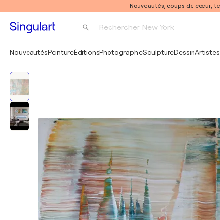
Nouveautés, coups de cœur, t
Rechercher 
New York
Photographie
Nouveautés
Peinture
Éditions
Photographie
Sculpture
Dessin
Artistes
Pop Art
Pablo Picasso