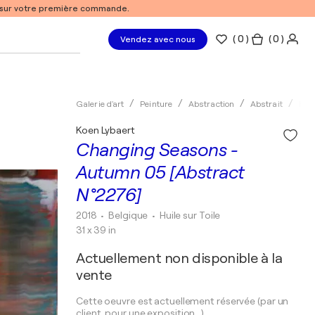
% sur votre première commande.
(
0
)
( 0 )
Vendez avec nous
Galerie d'art
Peinture
Abstraction
Abstrait
Huil
Koen Lybaert
Changing Seasons -
Autumn 05 [Abstract
N°2276]
2018
• Belgique
•
Huile sur Toile
31 x 39 in
Actuellement non disponible à la
vente
Cette oeuvre est actuellement réservée (par un
client, pour une exposition...).