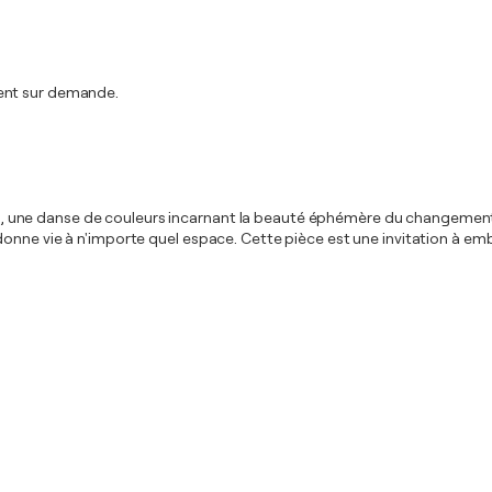
ment sur demande.
ation, une danse de couleurs incarnant la beauté éphémère du changeme
ne vie à n'importe quel espace. Cette pièce est une invitation à embrass