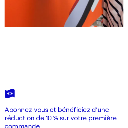
KOTARO
MACHIYAMA
Vous avez adoré cette oeuvre mais elle est vendue ?
Each
Abonnez-vous et bénéficiez d’une
Je passe commande
réduction de 10 % sur votre première
commande