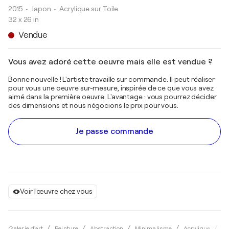
2015
• Japon
•
Acrylique sur Toile
32 x 26 in
Vendue
Vous avez adoré cette oeuvre mais elle est vendue ?
Bonne nouvelle ! L'artiste travaille sur commande. Il peut réaliser
pour vous une oeuvre sur-mesure, inspirée de ce que vous avez
aimé dans la première oeuvre. L'avantage : vous pourrez décider
des dimensions et nous négocions le prix pour vous.
Je passe commande
Voir l'œuvre chez vous
Galerie d'art
Peinture
Abstraction
Minimalisme
Acrylique
Ko