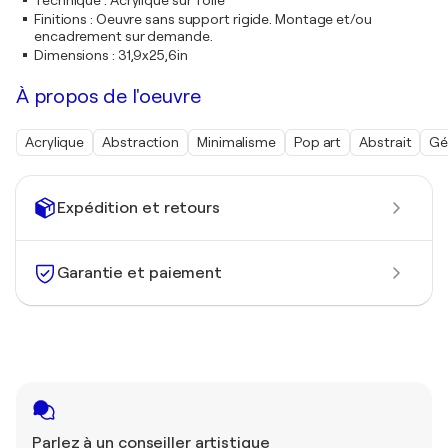
Technique
:
Acrylique sur Toile
Finitions
:
Oeuvre sans support rigide. Montage et/ou
encadrement sur demande.
Dimensions
:
31,9x25,6in
À propos de l'oeuvre
Acrylique
Abstraction
Minimalisme
Pop art
Abstrait
Gé
Expédition et retours
Garantie et paiement
Parlez à un conseiller artistique