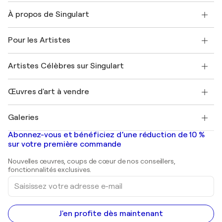
Nous contacter
À propos de Singulart
Expédition
Politique de retour
A propos de nous
Témoignages de clients
Pour les Artistes
FAQ
Offrir une carte cadeau
Sociétés affiliées
Rejoignez notre programme commercial
Rejoindre Singulart en tant qu'artiste
Nos artistes
Mon compte
Artistes Célèbres sur Singulart
Se connecter en tant qu'Artiste
Magazine Singulart
Protection acheteur
Emplois
+33 1 76 44 06 42
Henri Matisse
Découvrez une sélection d'art original
Œuvres d'art à vendre
Marc Chagall
Pablo Picasso
Tableaux à vendre
Salvador Dalí
Galeries
Tableaux abstraits à vendre
Banksy
Peintures à l'huile
Mr. Brainwash
Galeries d'art en France
Abonnez-vous et bénéficiez d’une réduction de 10 %
Peintures de paysage
Shepard Fairey
Galeries d'art en Belgique
sur votre première commande
Estampes
Sculptures
Nouvelles œuvres, coups de cœur de nos conseillers,
Peintures acryliques
fonctionnalités exclusives.
Saisissez
votre
adresse
e-
mail
J'en profite dès maintenant