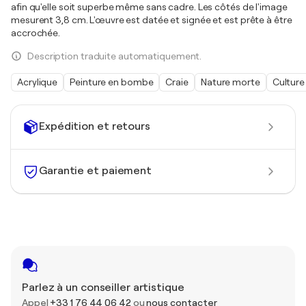
afin qu'elle soit superbe même sans cadre. Les côtés de l'image
mesurent 3,8 cm. L'œuvre est datée et signée et est prête à être
accrochée.
Description traduite automatiquement.
Acrylique
Peinture en bombe
Craie
Nature morte
Culture
Expédition et retours
Garantie et paiement
Parlez à un conseiller artistique
Appel
+33 1 76 44 06 42
ou
nous contacter