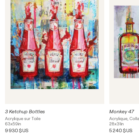
3 Ketchup Bottles
Monkey 47
Acrylique sur Toile
Acrylique, Coll
63x59in
28x31in
9 930 $US
5 240 $US