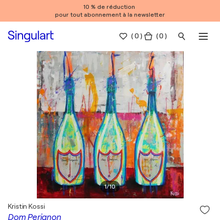
10 % de réduction
pour tout abonnement à la newsletter
(
0
)
( 0 )
1
/
10
Kristin Kossi
Dom Perignon