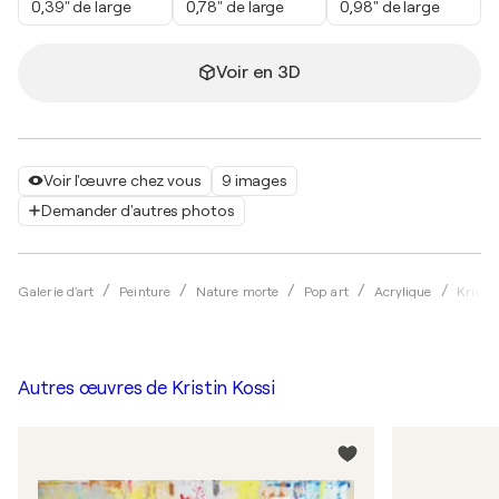
0,39" de large
0,78" de large
0,98" de large
Voir en 3D
Voir l'œuvre chez vous
9 images
Demander d'autres photos
Galerie d'art
Peinture
Nature morte
Pop art
Acrylique
Kristi
Autres œuvres de
Kristin Kossi