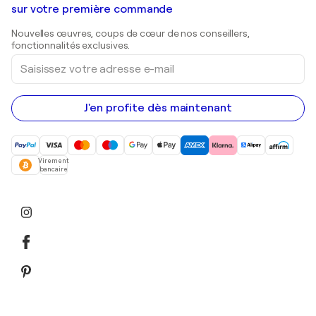
Shepard Fairey
Galeries d'art en Belgique
sur votre première commande
Estampes
Sculptures
Nouvelles œuvres, coups de cœur de nos conseillers,
Peintures acryliques
fonctionnalités exclusives.
Saisissez
votre
adresse
e-
mail
J'en profite dès maintenant
Virement
bancaire