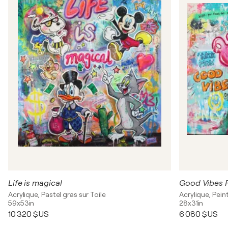
Life is magical
Good Vibes 
Acrylique, Pastel gras sur Toile
Acrylique, Pei
59x53in
28x31in
10 320 $US
6 080 $US