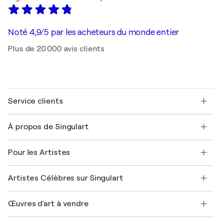
Noté 4,9/5 par les acheteurs du monde entier
Plus de 20 000 avis clients
Service clients
Nous contacter
À propos de Singulart
Expédition
Politique de retour
A propos de nous
Témoignages de clients
Pour les Artistes
FAQ
Offrir une carte cadeau
Sociétés affiliées
Rejoignez notre programme commercial
Rejoindre Singulart en tant qu'artiste
Nos artistes
Mon compte
Artistes Célèbres sur Singulart
Se connecter en tant qu'Artiste
Magazine Singulart
Protection acheteur
Emplois
+33 1 76 44 06 42
Henri Matisse
Découvrez une sélection d'art original
Œuvres d'art à vendre
Marc Chagall
Pablo Picasso
Tableaux à vendre