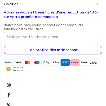
Salvador Dalí
Galeries
Tableaux abstraits à vendre
Banksy
Peintures à l'huile
Mr. Brainwash
Galeries d'art en France
Abonnez-vous et bénéficiez d’une réduction de 10 %
Peintures de paysage
Shepard Fairey
Galeries d'art en Belgique
sur votre première commande
Estampes
Sculptures
Nouvelles œuvres, coups de cœur de nos conseillers,
Peintures acryliques
fonctionnalités exclusives.
Saisissez
votre
adresse
e-
mail
J'en profite dès maintenant
Virement
bancaire