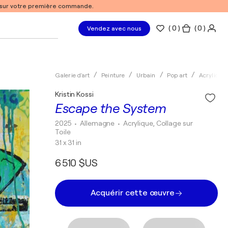
% sur votre première commande.
(
0
)
( 0 )
Vendez avec nous
Galerie d'art
Peinture
Urbain
Pop art
Acrylique
Kristin Kossi
Escape the System
2025
• Allemagne
•
Acrylique, Collage sur
Toile
31 x 31 in
6 510 $US
Acquérir cette œuvre