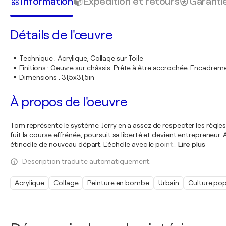
Information
Expédition et retours
Garanti
Détails de l'œuvre
Technique
:
Acrylique, Collage sur Toile
Finitions
:
Oeuvre sur châssis. Prête à être accrochée. Encadre
Dimensions
:
31,5x31,5in
À propos de l'oeuvre
Tom représente le système. Jerry en a assez de respecter les règl
fuit la course effrénée, poursuit sa liberté et devient entrepreneu
étincelle de nouveau départ. L'échelle avec le point
…
Lire plus
Description traduite automatiquement.
Acrylique
Collage
Peinture en bombe
Urbain
Culture pop