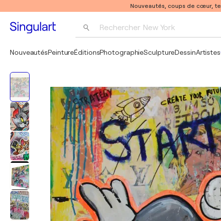
Nouveautés, coups de cœur, t
Rechercher 
New York
Photographie
Nouveautés
Peinture
Éditions
Photographie
Sculpture
Dessin
Artistes
Pop Art
Pablo Picasso