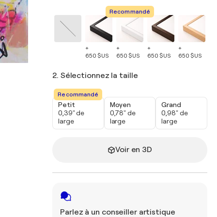
Recommandé
+
+
+
+
+
650 $US
650 $US
650 $US
650 $US
65
2. Sélectionnez la taille
Recommandé
Petit
Moyen
Grand
0,39" de
0,78" de
0,98" de
large
large
large
Voir en 3D
Parlez à un conseiller artistique