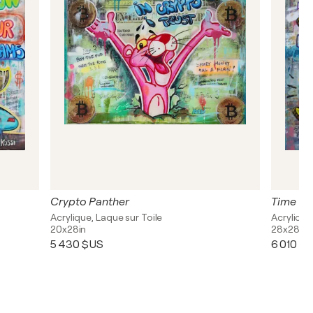
Crypto Panther
Time is
Acrylique, Laque sur Toile
Acrylique
20x28in
28x28in
5 430 $US
6 010 $