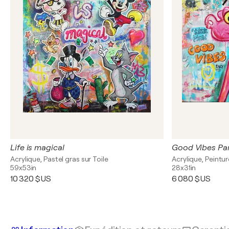
Life is magical
Good Vibes Pa
Acrylique, Pastel gras sur Toile
Acrylique, Peintu
59x53in
28x31in
10 320 $US
6 080 $US