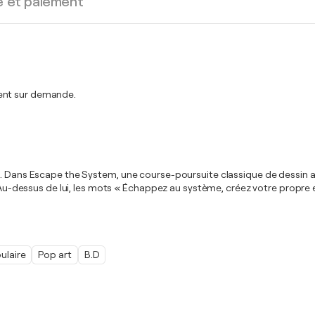
e et paiement
ment sur demande.
es. Dans Escape the System, une course-poursuite classique de dessin 
r. Au-dessus de lui, les mots « Échappez au système, créez votre propr
ulaire
Pop art
B.D