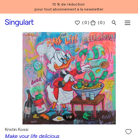
10 % de réduction
pour tout abonnement à la newsletter
(
0
)
( 0 )
1
/
9
Kristin Kossi
Make your life delicious