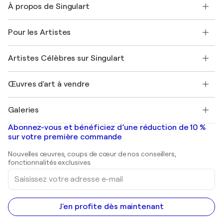
À propos de Singulart
Expédition
Politique de retour
A propos de nous
Témoignages de clients
Pour les Artistes
FAQ
Offrir une carte cadeau
Sociétés affiliées
Rejoignez notre programme commercial
Rejoindre Singulart en tant qu'artiste
Nos artistes
Mon compte
Artistes Célèbres sur Singulart
Se connecter en tant qu'Artiste
Magazine Singulart
Protection acheteur
Emplois
+33 1 76 44 06 42
Henri Matisse
Découvrez une sélection d'art original
Œuvres d'art à vendre
Marc Chagall
Pablo Picasso
Tableaux à vendre
Salvador Dalí
Galeries
Tableaux abstraits à vendre
Banksy
Peintures à l'huile
Mr. Brainwash
Galeries d'art en France
Abonnez-vous et bénéficiez d’une réduction de 10 %
Peintures de paysage
Shepard Fairey
Galeries d'art en Belgique
sur votre première commande
Estampes
Sculptures
Nouvelles œuvres, coups de cœur de nos conseillers,
Peintures acryliques
fonctionnalités exclusives.
Saisissez
votre
adresse
e-
mail
J'en profite dès maintenant