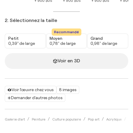
+ 900 $US
+ 900 $US
+ 900 $US
+ 900 
2. Sélectionnez la taille
Recommandé
Petit
Moyen
Grand
0,39" de large
0,78" de large
0,98" de large
Voir en 3D
Voir l'œuvre chez vous
8 images
Demander d'autres photos
Galerie d'art
Peinture
Culture populaire
Pop art
Acrylique
Kr