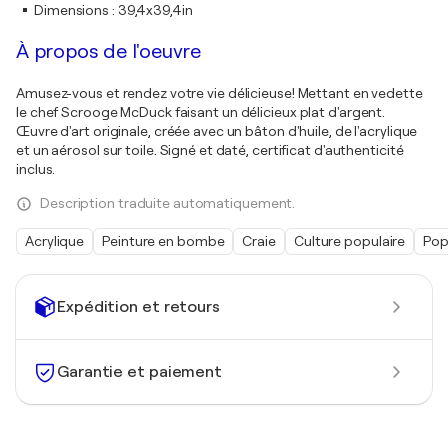
Dimensions
:
39,4x39,4in
À propos de l'oeuvre
Amusez-vous et rendez votre vie délicieuse! Mettant en vedette
le chef Scrooge McDuck faisant un délicieux plat d'argent.
Œuvre d'art originale, créée avec un bâton d'huile, de l'acrylique
et un aérosol sur toile. Signé et daté, certificat d'authenticité
inclus.
Description traduite automatiquement.
Acrylique
Peinture en bombe
Craie
Culture populaire
Pop
Expédition et retours
Garantie et paiement