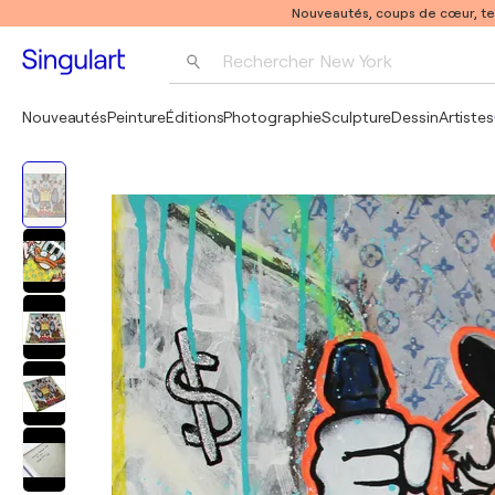
Nouveautés, coups de cœur, t
Rechercher 
New York
Photographie
Nouveautés
Peinture
Éditions
Photographie
Sculpture
Dessin
Artistes
Pop Art
Pablo Picasso