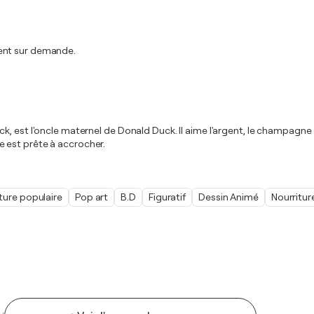
ment sur demande.
, est l'oncle maternel de Donald Duck. Il aime l'argent, le champagne e
 est prête à accrocher.
ture populaire
Pop art
B.D
Figuratif
Dessin Animé
Nourritur