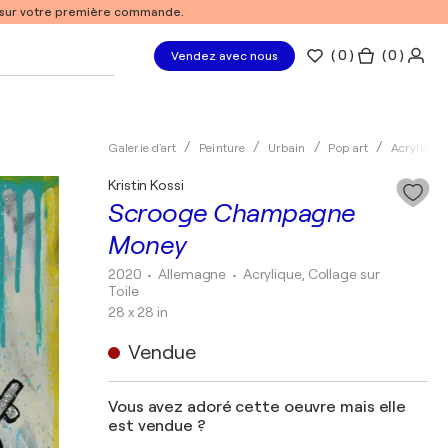
% sur votre première commande.
(
0
)
( 0 )
Vendez avec nous
Galerie d'art
Peinture
Urbain
Pop art
Acrylique
Kristin Kossi
Scrooge Champagne
Money
2020
• Allemagne
•
Acrylique, Collage sur
Toile
28 x 28 in
Vendue
Vous avez adoré cette oeuvre mais elle
est vendue ?