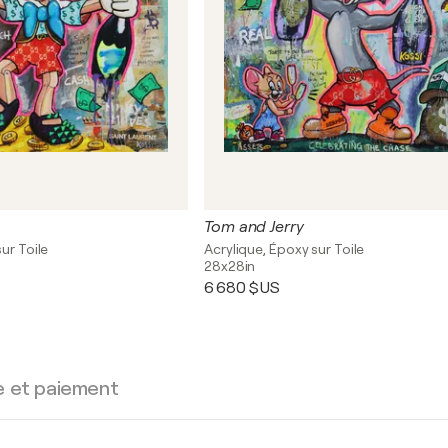
Tom and Jerry
ur Toile
Acrylique, Époxy sur Toile
28x28in
6 680 $US
e et paiement