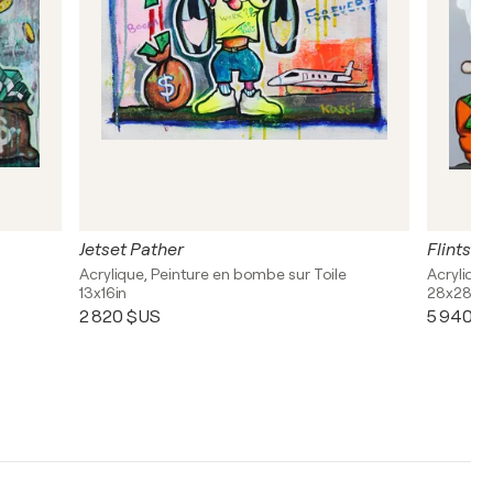
Jetset Pather
Flintsto
Acrylique, Peinture en bombe sur Toile
Acrylique
13x16in
28x28in
2 820 $US
5 940 $