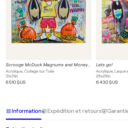
Scrooge McDuck Magnums and Money Bags
Lets go!
Acrylique, Collage sur Toile
Acrylique, Laque s
31x31in
28x28in
6 510 $US
6 430 $US
Information
Expédition et retours
Garanti