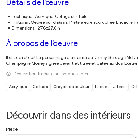
Détails de l'œuvre
Technique
:
Acrylique, Collage sur Toile
Finitions
:
Oeuvre sur châssis. Prête à être accrochée. Encadre
Dimensions
:
27,6x27,6in
À propos de l'oeuvre
Il est de retour! Le personnage bien-aimé de Disney, Scrooge McDuck
Champagne Money signée devant et titrée et datée au dos. L'œuvre
Description traduite automatiquement.
Acrylique
Collage
Crayon de couleur
Laque
Urbain
Cul
Découvrir dans des intérieurs
Pièce