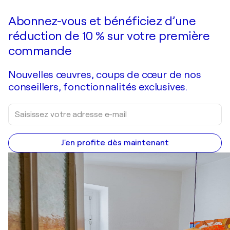
Faire une offre
Acquérir
Abonnez-vous et bénéficiez d’une
réduction de 10 % sur votre première
commande
Nouvelles œuvres, coups de cœur de nos
conseillers, fonctionnalités exclusives.
J'en profite dès maintenant