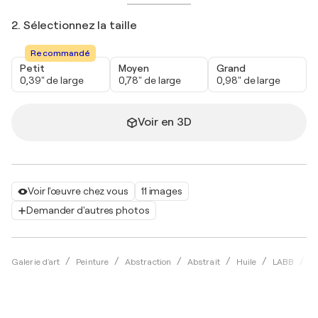
2. Sélectionnez la taille
Recommandé
Petit
Moyen
Grand
0,39" de large
0,78" de large
0,98" de large
Voir en 3D
Voir l'œuvre chez vous
11 images
Demander d'autres photos
M
Galerie d'art
Peinture
Abstraction
Abstrait
Huile
LABB