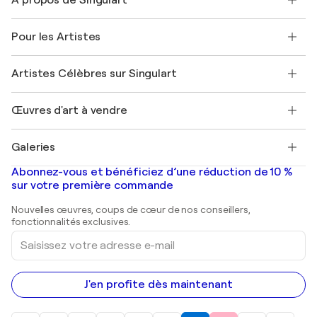
Expédition
Politique de retour
A propos de nous
Témoignages de clients
Pour les Artistes
FAQ
Offrir une carte cadeau
Sociétés affiliées
Rejoignez notre programme commercial
Rejoindre Singulart en tant qu'artiste
Nos artistes
Mon compte
Artistes Célèbres sur Singulart
Se connecter en tant qu'Artiste
Magazine Singulart
Protection acheteur
Emplois
+33 1 76 44 06 42
Henri Matisse
Découvrez une sélection d'art original
Œuvres d'art à vendre
Marc Chagall
Pablo Picasso
Tableaux à vendre
Salvador Dalí
Galeries
Tableaux abstraits à vendre
Banksy
Peintures à l'huile
Mr. Brainwash
Galeries d'art en France
Abonnez-vous et bénéficiez d’une réduction de 10 %
Peintures de paysage
Shepard Fairey
Galeries d'art en Belgique
sur votre première commande
Estampes
Sculptures
Nouvelles œuvres, coups de cœur de nos conseillers,
Peintures acryliques
fonctionnalités exclusives.
Saisissez
votre
adresse
e-
mail
J'en profite dès maintenant