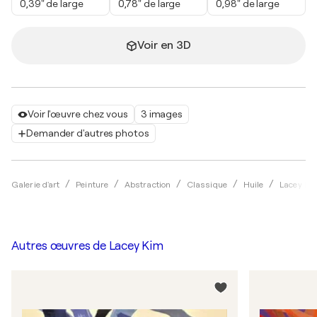
0,39" de large
0,78" de large
0,98" de large
Voir en 3D
Voir l'œuvre chez vous
3 images
Demander d'autres photos
Galerie d'art
Peinture
Abstraction
Classique
Huile
Lacey Ki
Autres œuvres de
Lacey Kim