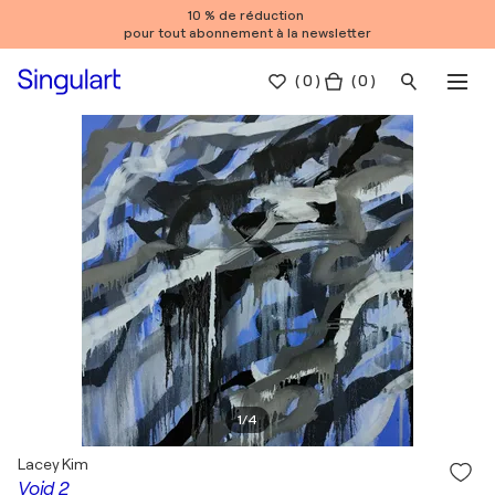
10 % de réduction
pour tout abonnement à la newsletter
(
0
)
( 0 )
1
/
4
Lacey Kim
Void 2