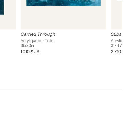
Carried Through
Subsurf
Acrylique sur Toile
Acrylique,
16x20in
31x47in
1 010 $US
2 710 $