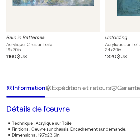
Rain in Battersea
Unfolding
Acrylique, Cire sur Toile
Acrylique sur Toil
16x20in
24x20in
1 160 $US
1 320 $US
Information
Expédition et retours
Garanti
Détails de l'œuvre
Technique
:
Acrylique sur Toile
Finitions
:
Oeuvre sur châssis. Encadrement sur demande.
Dimensions
:
19,7x23,6in