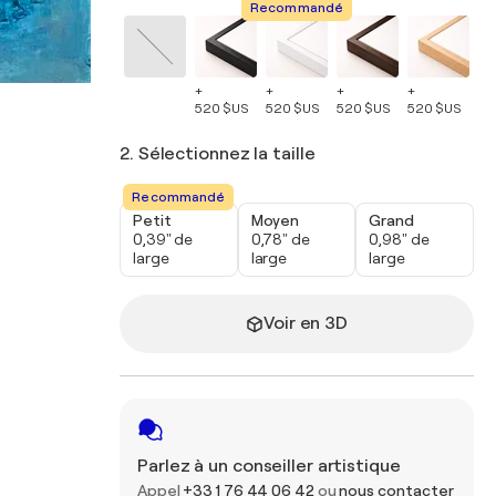
Recommandé
+
+
+
+
+
520 $US
520 $US
520 $US
520 $US
52
2. Sélectionnez la taille
Recommandé
Petit
Moyen
Grand
0,39" de
0,78" de
0,98" de
large
large
large
Voir en 3D
Parlez à un conseiller artistique
Appel
+33 1 76 44 06 42
ou
nous contacter