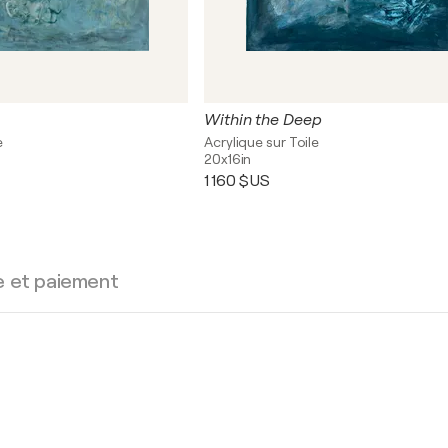
Within the Deep
e
Acrylique sur Toile
20x16in
1 160 $US
e et paiement