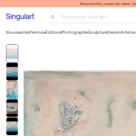
Nouveautés, coups de cœur, t
Rechercher 
New York
Photographie
Nouveautés
Peinture
Éditions
Photographie
Sculpture
Dessin
Artistes
Pop Art
Pablo Picasso