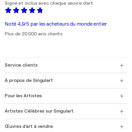
Signé et inclus avec chaque œuvre d'art
Noté 4,9/5 par les acheteurs du monde entier
Plus de 20 000 avis clients
Service clients
Nous contacter
À propos de Singulart
Expédition
Politique de retour
A propos de nous
Témoignages de clients
Pour les Artistes
FAQ
Offrir une carte cadeau
Sociétés affiliées
Rejoignez notre programme commercial
Rejoindre Singulart en tant qu'artiste
Nos artistes
Mon compte
Artistes Célèbres sur Singulart
Se connecter en tant qu'Artiste
Magazine Singulart
Protection acheteur
Emplois
+33 1 76 44 06 42
Henri Matisse
Découvrez une sélection d'art original
Œuvres d'art à vendre
Marc Chagall