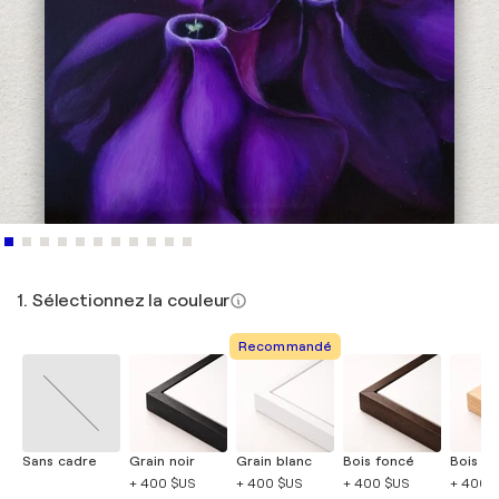
1. Sélectionnez la couleur
Recommandé
Sans cadre
Grain noir
Grain blanc
Bois foncé
Bois cla
+ 400 $US
+ 400 $US
+ 400 $US
+ 400 