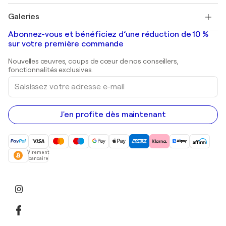
Pablo Picasso
Tableaux à vendre
Salvador Dalí
Galeries
Tableaux abstraits à vendre
Banksy
Peintures à l'huile
Mr. Brainwash
Galeries d'art en France
Abonnez-vous et bénéficiez d’une réduction de 10 %
Peintures de paysage
Shepard Fairey
Galeries d'art en Belgique
sur votre première commande
Estampes
Sculptures
Nouvelles œuvres, coups de cœur de nos conseillers,
Peintures acryliques
fonctionnalités exclusives.
Saisissez
votre
adresse
e-
mail
J'en profite dès maintenant
Virement
bancaire