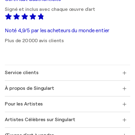
Signé et inclus avec chaque œuvre d'art
Noté 4,9/5 par les acheteurs du monde entier
Plus de 20 000 avis clients
Service clients
Nous contacter
À propos de Singulart
Expédition
Politique de retour
A propos de nous
Témoignages de clients
Pour les Artistes
FAQ
Offrir une carte cadeau
Sociétés affiliées
Rejoignez notre programme commercial
Rejoindre Singulart en tant qu'artiste
Nos artistes
Mon compte
Artistes Célèbres sur Singulart
Se connecter en tant qu'Artiste
Magazine Singulart
Protection acheteur
Emplois
+33 1 76 44 06 42
Henri Matisse
Découvrez une sélection d'art original