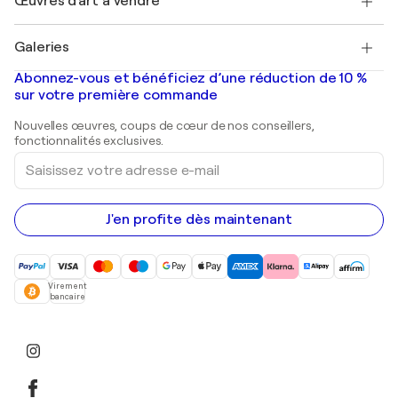
Œuvres d'art à vendre
Marc Chagall
Pablo Picasso
Tableaux à vendre
Salvador Dalí
Galeries
Tableaux abstraits à vendre
Banksy
Peintures à l'huile
Mr. Brainwash
Galeries d'art en France
Abonnez-vous et bénéficiez d’une réduction de 10 %
Peintures de paysage
Shepard Fairey
Galeries d'art en Belgique
sur votre première commande
Estampes
Sculptures
Nouvelles œuvres, coups de cœur de nos conseillers,
Peintures acryliques
fonctionnalités exclusives.
Saisissez
votre
adresse
e-
mail
J'en profite dès maintenant
Virement
bancaire