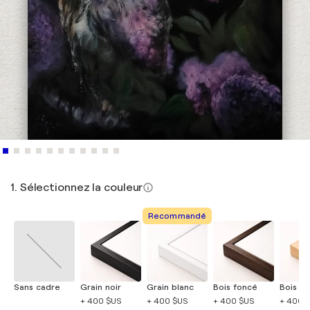
1. Sélectionnez la couleur
Recommandé
Sans cadre
Grain noir
Grain blanc
Bois foncé
Bois cla
+ 400 $US
+ 400 $US
+ 400 $US
+ 400 