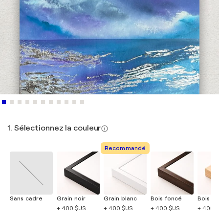
1. Sélectionnez la couleur
Recommandé
Sans cadre
Grain noir
Grain blanc
Bois foncé
Bois cla
+ 400 $US
+ 400 $US
+ 400 $US
+ 400 