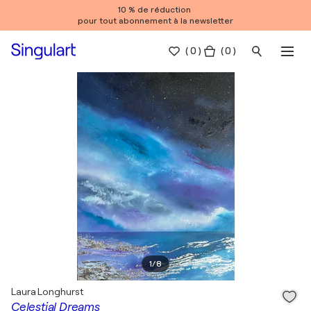
10 % de réduction
pour tout abonnement à la newsletter
(
0
)
( 0 )
1
/
8
Laura Longhurst
Celestial Dreams