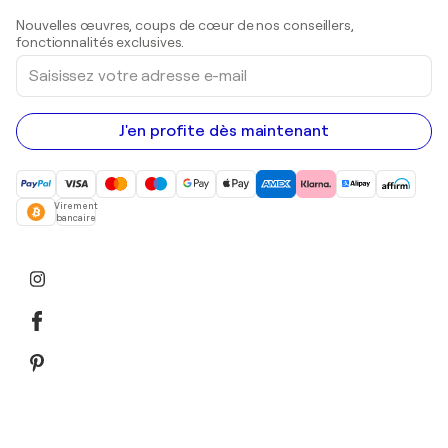
Sculptures
Nouvelles œuvres, coups de cœur de nos conseillers,
Peintures acryliques
fonctionnalités exclusives.
Saisissez
votre
adresse
e-
mail
J'en profite dès maintenant
Virement
bancaire