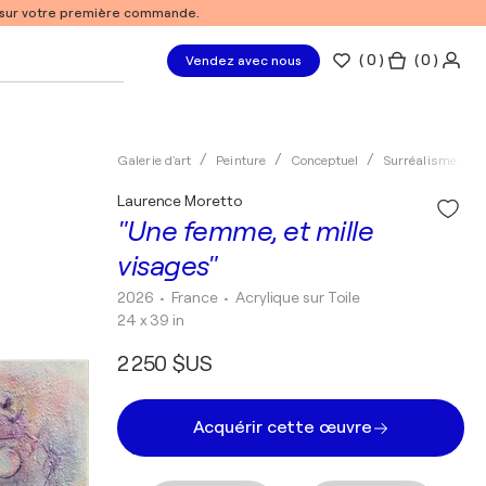
% sur votre première commande.
(
0
)
( 0 )
Vendez avec nous
Galerie d'art
Peinture
Conceptuel
Surréalisme
Laurence Moretto
"Une femme, et mille
visages"
2026
• France
•
Acrylique sur Toile
24 x 39 in
2 250 $US
Acquérir cette œuvre