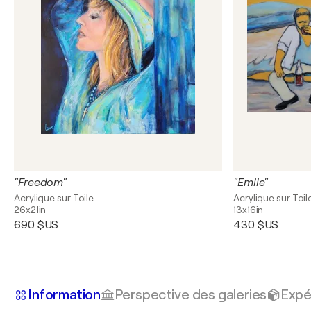
"Freedom"
"Emile"
Acrylique sur Toile
Acrylique sur Toil
26x21in
13x16in
690 $US
430 $US
Information
Perspective des galeries
Expé