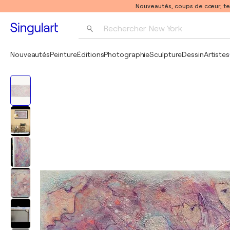
Nouveautés, coups de cœur, t
Rechercher 
New York
Photographie
Nouveautés
Peinture
Éditions
Photographie
Sculpture
Dessin
Artistes
Pop Art
Pablo Picasso