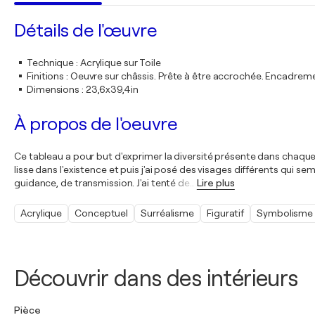
Détails de l'œuvre
Technique
:
Acrylique sur Toile
Finitions
:
Oeuvre sur châssis. Prête à être accrochée. Encadre
Dimensions
:
23,6x39,4in
À propos de l'oeuvre
Ce tableau a pour but d'exprimer la diversité présente dans chaque f
lisse dans l'existence et puis j'ai posé des visages différents qui 
guidance, de transmission. J'ai tenté de
…
Lire plus
Acrylique
Conceptuel
Surréalisme
Figuratif
Symbolisme
Découvrir dans des intérieurs
Pièce