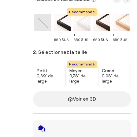
Recommandé
+
+
+
+
+
650 $US
650 $US
650 $US
650 $US
65
2. Sélectionnez la taille
Recommandé
Petit
Moyen
Grand
0,39" de
0,78" de
0,98" de
large
large
large
Voir en 3D