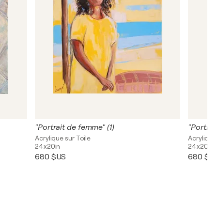
"Portrait de femme" (1)
"Portrai
Acrylique sur Toile
Acrylique
24x20in
24x20in
680 $US
680 $U