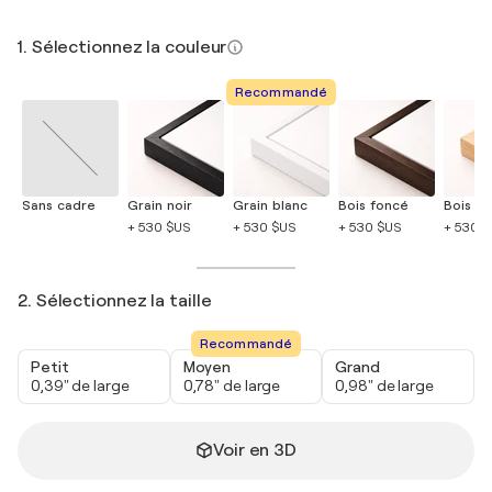
1. Sélectionnez la couleur
Recommandé
Sans cadre
Grain noir
Grain blanc
Bois foncé
Bois cla
+ 530 $US
+ 530 $US
+ 530 $US
+ 530 
2. Sélectionnez la taille
Recommandé
Petit
Moyen
Grand
0,39" de large
0,78" de large
0,98" de large
Voir en 3D