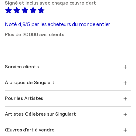
Signé et inclus avec chaque œuvre d'art
Noté 4,9/5 par les acheteurs du monde entier
Plus de 20 000 avis clients
Service clients
Nous contacter
À propos de Singulart
Expédition
Politique de retour
A propos de nous
Témoignages de clients
Pour les Artistes
FAQ
Offrir une carte cadeau
Sociétés affiliées
Rejoignez notre programme commercial
Rejoindre Singulart en tant qu'artiste
Nos artistes
Mon compte
Artistes Célèbres sur Singulart
Se connecter en tant qu'Artiste
Magazine Singulart
Protection acheteur
Emplois
+33 1 76 44 06 42
Henri Matisse
Découvrez une sélection d'art original
Œuvres d'art à vendre
Marc Chagall