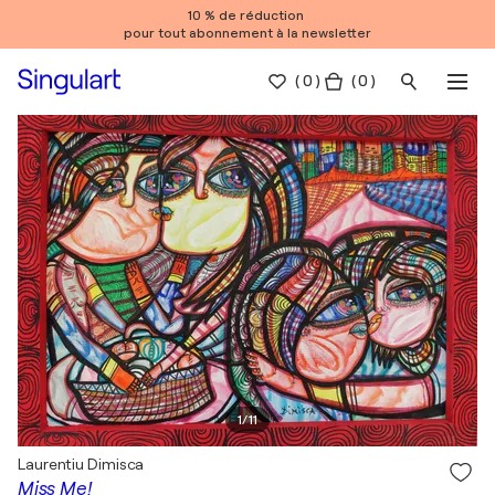
10 % de réduction
pour tout abonnement à la newsletter
(
0
)
( 0 )
1
/
11
Laurentiu Dimisca
Miss Me!