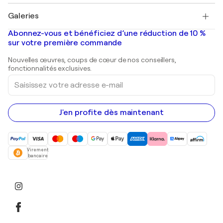
Pablo Picasso
Tableaux à vendre
Salvador Dalí
Galeries
Tableaux abstraits à vendre
Banksy
Peintures à l'huile
Mr. Brainwash
Galeries d'art en France
Abonnez-vous et bénéficiez d’une réduction de 10 %
Peintures de paysage
Shepard Fairey
Galeries d'art en Belgique
sur votre première commande
Estampes
Sculptures
Nouvelles œuvres, coups de cœur de nos conseillers,
Peintures acryliques
fonctionnalités exclusives.
Saisissez
votre
adresse
e-
mail
J'en profite dès maintenant
Virement
bancaire