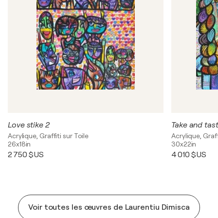
Love stike 2
Take and tas
Acrylique, Graffiti sur Toile
Acrylique, Graff
26x18in
30x22in
2 750 $US
4 010 $US
Voir toutes les œuvres de Laurentiu Dimisca