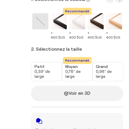
Recommandé
+
+
+
+
+
400 $US
400 $US
400 $US
400 $US
40
2. Sélectionnez la taille
Recommandé
Petit
Moyen
Grand
0,39" de
0,78" de
0,98" de
large
large
large
Voir en 3D