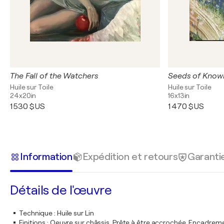
The Fall of the Watchers
Seeds of Know
Huile sur Toile
Huile sur Toile
24x20in
16x13in
1 530 $US
1 470 $US
Information
Expédition et retours
Garanti
Détails de l'œuvre
Technique
:
Huile sur Lin
Finitions
:
Oeuvre sur châssis. Prête à être accrochée. Encadre