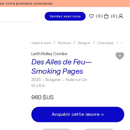
% sur votre première commande.
(
0
)
( 0 )
Vendez avec nous
Galerie d'art
Peinture
Religion
Classique
Huile
Leith Ridley Combe
Des Ailes de Feu—
Smoking Pages
2025
• Bulgarie
•
Huile sur Lin
13 x 11 in
960 $US
Acquérir cette œuvre