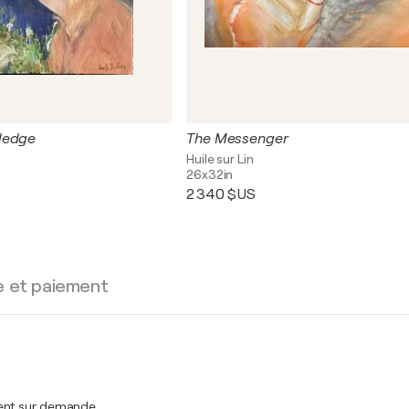
ledge
The Messenger
Huile sur Lin
26x32in
2 340 $US
e et paiement
ment sur demande.