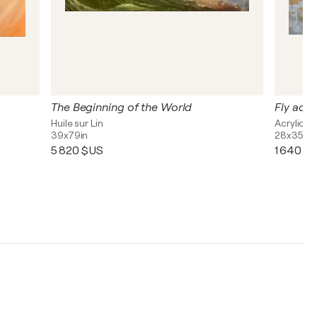
The Beginning of the World
Fly acro
Huile sur Lin
Acrylique
39x79in
28x35in
5 820 $US
1 640 $