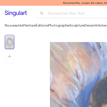
Nouveautés, coups de cœur, t
Rechercher 
New York
Photographie
Nouveautés
Peinture
Éditions
Photographie
Sculpture
Dessin
Artistes
Pop Art
Pablo Picasso