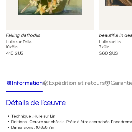
Falling daffodils
beautiful in de
Huile sur Toile
Huile sur Lin
10x8in
7x9in
410 $US
360 $US
Information
Expédition et retours
Garanti
Détails de l'œuvre
Technique
:
Huile sur Lin
Finitions
:
Oeuvre sur châssis. Prête à être accrochée. Encadre
Dimensions
:
10,6x8,7in