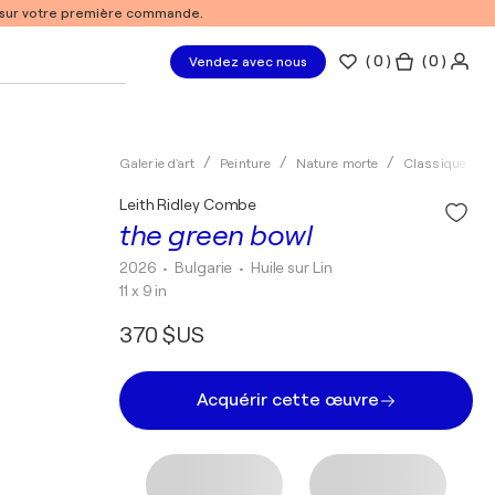
% sur votre première commande.
(
0
)
( 0 )
Vendez avec nous
Galerie d'art
Peinture
Nature morte
Classique
Leith Ridley Combe
the green bowl
2026
• Bulgarie
•
Huile sur Lin
11 x 9 in
370 $US
Acquérir cette œuvre