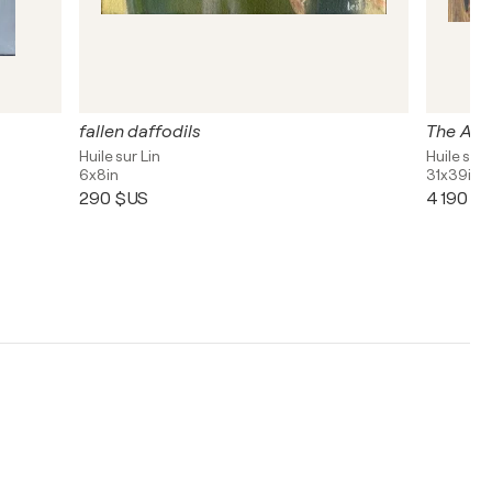
fallen daffodils
The Aut
Huile sur Lin
Huile sur 
6x8in
31x39in
290 $US
4 190 $