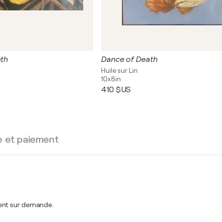
ath
Dance of Death
Huile sur Lin
10x8in
410 $US
e et paiement
ment sur demande.