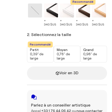
Recommandé
+
+
+
+
+
340 $US
340 $US
340 $US
340 $US
34
2. Sélectionnez la taille
Recommandé
Petit
Moyen
Grand
0,39" de
0,78" de
0,98" de
large
large
large
Voir en 3D
Parlez à un conseiller artistique
Appel
+33 1 76 44 06 42
ou
nous contacter