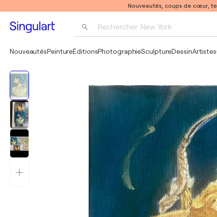
Nouveautés, coups de cœur, t
Rechercher 
New York
Photographie
Nouveautés
Peinture
Éditions
Photographie
Sculpture
Dessin
Artistes
Pop Art
Pablo Picasso