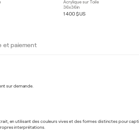
e
Acrylique sur Toile
36x36in
1 400 $US
e et paiement
ment sur demande.
rait, en utilisant des couleurs vives et des formes distinctes pour capt
propres interprétations.