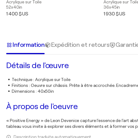
Acrylique sur Toile
Acrylique sur Toil
52x40in
36x45in
1 400 $US
1 930 $US
Information
Expédition et retours
Garanti
Détails de l'œuvre
Technique
:
Acrylique sur Toile
Finitions
:
Oeuvre sur châssis. Prête à être accrochée. Encadre
Dimensions
:
40x50in
À propos de l'oeuvre
« Positive Energy » de Leon Devenice capture l'essence de l'art abst
tableau vous invite à explorer ses divers éléments et à former vos 
Description traduite automatiquement.