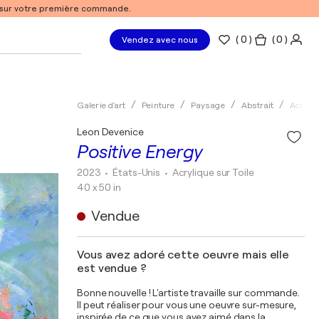
% sur votre première commande.
(
0
)
( 0 )
Vendez avec nous
Galerie d'art
Peinture
Paysage
Abstrait
Acryliq
Leon Devenice
Positive Energy
2023
• États-Unis
•
Acrylique sur Toile
40 x 50 in
Vendue
Vous avez adoré cette oeuvre mais elle
est vendue ?
Bonne nouvelle ! L'artiste travaille sur commande.
Il peut réaliser pour vous une oeuvre sur-mesure,
inspirée de ce que vous avez aimé dans la