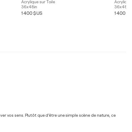
Acrylique sur Toile
Acrylique
36x48in
36x48in
1 400 $US
1 400 $
iver vos sens. Plutôt que d’être une simple scène de nature, ce