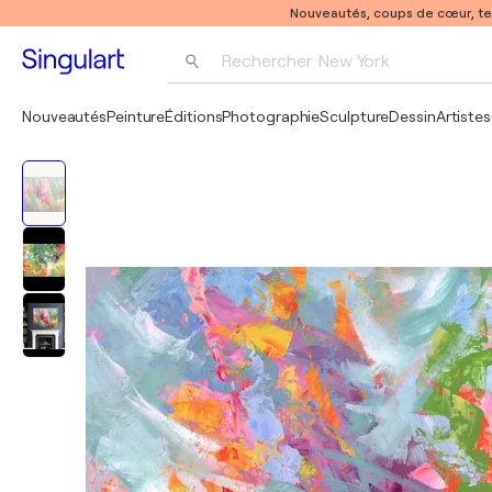
Nouveautés, coups de cœur, t
Rechercher 
New York
Photographie
Nouveautés
Peinture
Éditions
Photographie
Sculpture
Dessin
Artistes
Pop Art
Pablo Picasso