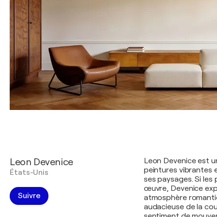
Leon Devenice
Leon Devenice est u
peintures vibrantes 
États-Unis
ses paysages. Si les
œuvre, Devenice exp
Suivre
atmosphère romantiqu
audacieuse de la co
sentiment de mouveme