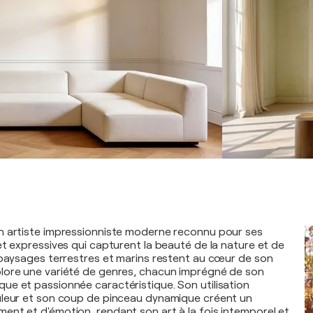
n artiste impressionniste moderne reconnu pour ses
et expressives qui capturent la beauté de la nature et de
 paysages terrestres et marins restent au cœur de son
lore une variété de genres, chacun imprégné de son
e et passionnée caractéristique. Son utilisation
uleur et son coup de pinceau dynamique créent un
nt et d'émotion, rendant son art à la fois intemporel et