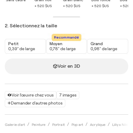
+ 520 $US
+ 520 $US
+ 520 $US
+ 520 
2. Sélectionnez la taille
Recommandé
Petit
Moyen
Grand
0,39" de large
0,78" de large
0,98" de large
Voir en 3D
Voir l'œuvre chez vous
7 images
Demander d'autres photos
Galerie d'art
Peinture
Portrait
Pop art
Acrylique
Liliya Nikolo