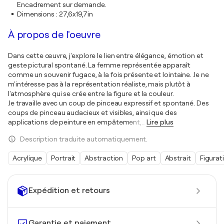
Encadrement sur demande.
Dimensions
:
27,6x19,7in
À propos de l'oeuvre
Dans cette œuvre, j'explore le lien entre élégance, émotion et
geste pictural spontané. La femme représentée apparaît
comme un souvenir fugace, à la fois présente et lointaine. Je ne
m'intéresse pas à la représentation réaliste, mais plutôt à
l'atmosphère qui se crée entre la figure et la couleur.
Je travaille avec un coup de pinceau expressif et spontané. Des
coups de pinceau audacieux et visibles, ainsi que des
applications de peinture en empâtement,
…
Lire plus
Description traduite automatiquement.
Acrylique
Portrait
Abstraction
Pop art
Abstrait
Figurati
Expédition et retours
Garantie et paiement