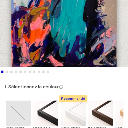
1. Sélectionnez la couleur
Recommandé
Sans cadre
Grain noir
Grain blanc
Bois foncé
Bois cla