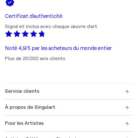
Certificat d'authenticité
Signé et inclus avec chaque œuvre d'art
Noté 4,9/5 par les acheteurs du monde entier
Plus de 20 000 avis clients
Service clients
Nous contacter
À propos de Singulart
Expédition
Politique de retour
A propos de nous
Témoignages de clients
Pour les Artistes
FAQ
Offrir une carte cadeau
Sociétés affiliées
Rejoignez notre programme commercial
Rejoindre Singulart en tant qu'artiste
Nos artistes
Mon compte