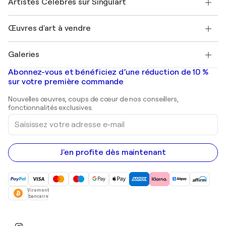
Artistes Célèbres sur Singulart
Se connecter en tant qu'Artiste
Magazine Singulart
Protection acheteur
Emplois
+33 1 76 44 06 42
Henri Matisse
Découvrez une sélection d'art original
Œuvres d'art à vendre
Marc Chagall
Pablo Picasso
Tableaux à vendre
Salvador Dalí
Galeries
Tableaux abstraits à vendre
Banksy
Peintures à l'huile
Mr. Brainwash
Galeries d'art en France
Abonnez-vous et bénéficiez d’une réduction de 10 %
Peintures de paysage
Shepard Fairey
Galeries d'art en Belgique
sur votre première commande
Estampes
Sculptures
Nouvelles œuvres, coups de cœur de nos conseillers,
Peintures acryliques
fonctionnalités exclusives.
Saisissez
votre
adresse
e-
mail
J'en profite dès maintenant
Virement
bancaire