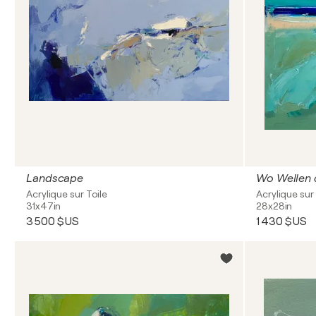
Landscape
Wo Wellen 
Acrylique sur Toile
Acrylique sur 
31x47in
28x28in
3 500 $US
1 430 $US