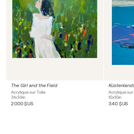
The Girl and the Field
Küstenland
Acrylique sur Toile
Acrylique sur 
31x39in
10x10in
2 000 $US
340 $US