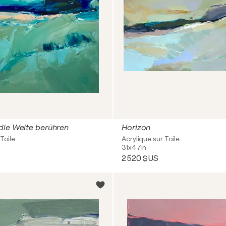
die Weite berühren
Horizon
Toile
Acrylique sur Toile
31x47in
2 520 $US