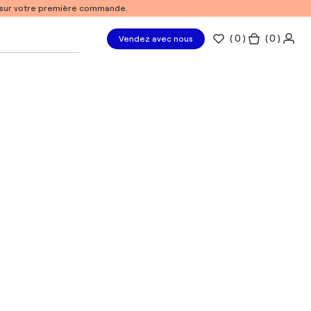
% sur votre première commande.
(
0
)
( 0 )
Vendez avec nous