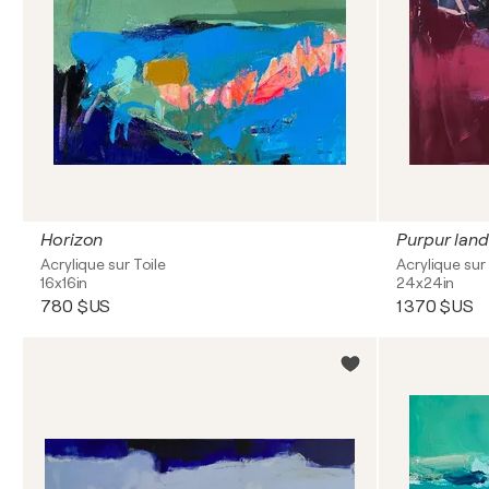
Horizon
Purpur lan
Acrylique sur Toile
Acrylique sur 
16x16in
24x24in
780 $US
1 370 $US