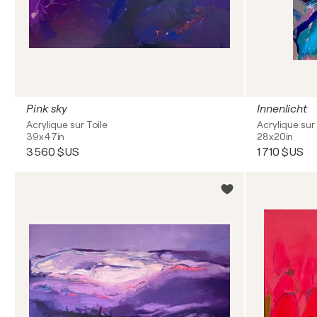
Pink sky
Innenlicht
Acrylique sur Toile
Acrylique sur 
39x47in
28x20in
3 560 $US
1 710 $US