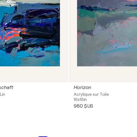
schaft
Horizon
Lin
Acrylique sur Toile
16x16in
980 $US