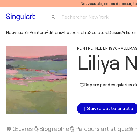
Nouveautés, coups de cœur, t
Rechercher 
New York
Photographie
Nouveautés
Peinture
Éditions
Photographie
Sculpture
Dessin
Artistes
Pop Art
PEINTRE · NÉE EN 1976 - ALLEMA
Pablo Picasso
Liliya 
Repéré par des galeries d'
Suivre cette artiste
Œuvres
Biographie
Parcours artistique
P