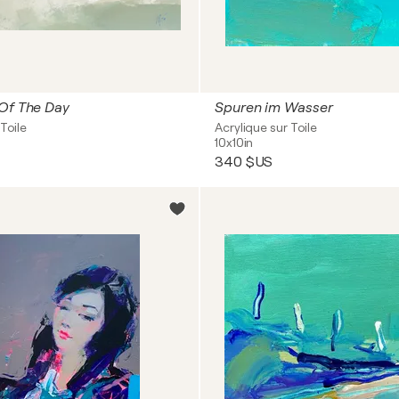
 Of The Day
Spuren im Wasser
Toile
Acrylique sur Toile
10x10in
340 $US