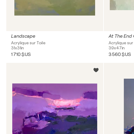
Landscape
At The End
Acrylique sur Toile
Acrylique sur 
31x31in
39x47in
1 710 $US
3 560 $US