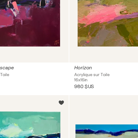
dscape
Horizon
Toile
Acrylique sur Toile
16x16in
980 $US