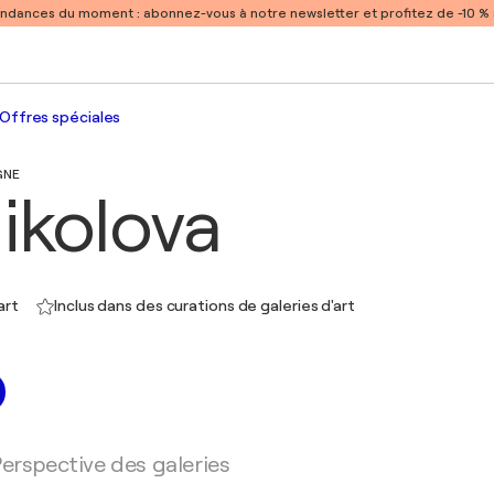
endances du moment :
abonnez-vous à notre newsletter et profitez de -10 
Offres spéciales
GNE
Nikolova
art
Inclus dans des curations de galeries d'art
erspective des galeries