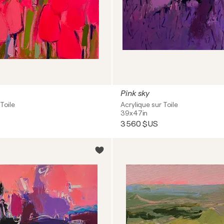
Pink sky
Toile
Acrylique sur Toile
39x47in
3 560 $US