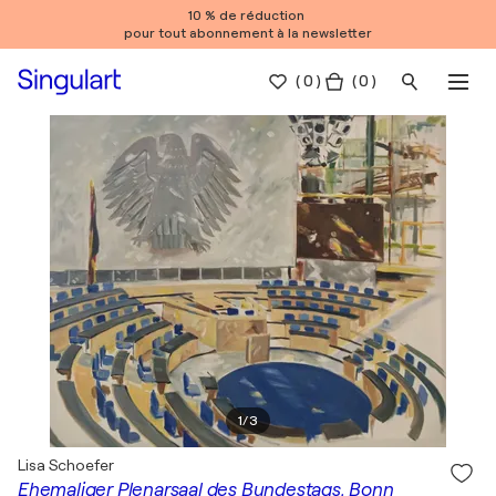
10 % de réduction
pour tout abonnement à la newsletter
(
0
)
( 0 )
1
/
3
Lisa Schoefer
Ehemaliger Plenarsaal des Bundestags, Bonn