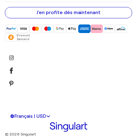
adresse
e-
mail
J'en profite dès maintenant
Virement
bancaire
Français | USD
© 2026 Singulart