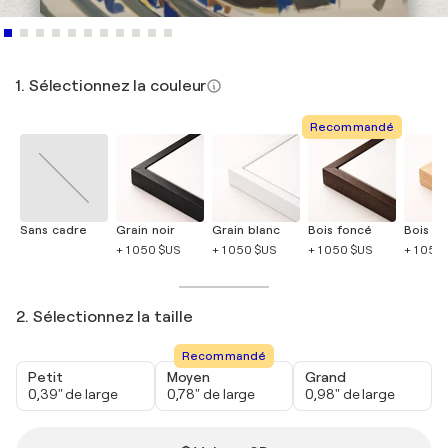
1. Sélectionnez la couleur
Recommandé
Sans cadre
Grain noir
Grain blanc
Bois foncé
Bois cla
+ 1 050 $US
+ 1 050 $US
+ 1 050 $US
+ 1 050
2. Sélectionnez la taille
Recommandé
Petit
Moyen
Grand
0,39" de large
0,78" de large
0,98" de large