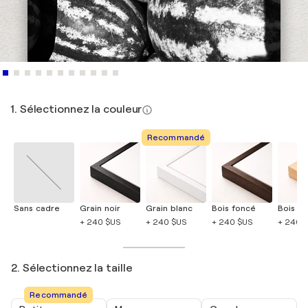
1. Sélectionnez la couleur
Recommandé
Sans cadre
Grain noir
Grain blanc
Bois foncé
Bois cla
+ 240 $US
+ 240 $US
+ 240 $US
+ 240 
2. Sélectionnez la taille
Recommandé