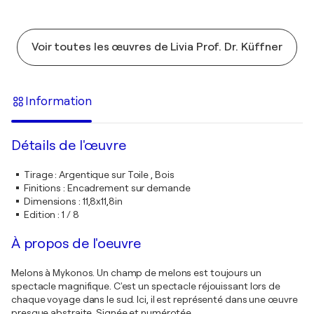
Voir toutes les œuvres de Livia Prof. Dr. Küffner
Information
Détails de l'œuvre
Tirage
:
Argentique sur Toile , Bois
Finitions
:
Encadrement sur demande
Dimensions
:
11,8x11,8in
Edition
:
1 / 8
À propos de l'oeuvre
Melons à Mykonos. Un champ de melons est toujours un
spectacle magnifique. C'est un spectacle réjouissant lors de
chaque voyage dans le sud. Ici, il est représenté dans une œuvre
presque abstraite. Signée et numérotée.