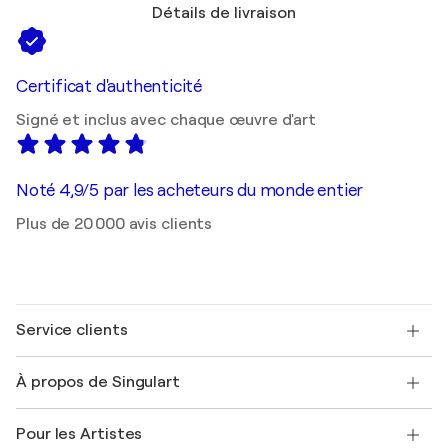
Détails de livraison
Certificat d'authenticité
Signé et inclus avec chaque œuvre d'art
Noté 4,9/5 par les acheteurs du monde entier
Plus de 20 000 avis clients
Service clients
Nous contacter
À propos de Singulart
Expédition
Politique de retour
A propos de nous
Témoignages de clients
Pour les Artistes
FAQ
Offrir une carte cadeau