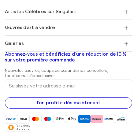
Sociétés affiliées
Rejoignez notre programme commercial
Rejoindre Singulart en tant qu'artiste
Nos artistes
Mon compte
Artistes Célèbres sur Singulart
Se connecter en tant qu'Artiste
Magazine Singulart
Protection acheteur
Emplois
+33 1 76 44 06 42
Henri Matisse
Découvrez une sélection d'art original
Œuvres d'art à vendre
Marc Chagall
Pablo Picasso
Tableaux à vendre
Salvador Dalí
Galeries
Tableaux abstraits à vendre
Banksy
Peintures à l'huile
Mr. Brainwash
Galeries d'art en France
Abonnez-vous et bénéficiez d’une réduction de 10 %
Peintures de paysage
Shepard Fairey
Galeries d'art en Belgique
sur votre première commande
Estampes
Sculptures
Nouvelles œuvres, coups de cœur de nos conseillers,
Peintures acryliques
fonctionnalités exclusives.
Saisissez
votre
adresse
e-
mail
J'en profite dès maintenant
Virement
bancaire