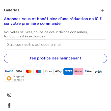
Pablo Picasso
Tableaux à vendre
Salvador Dalí
Galeries
Tableaux abstraits à vendre
Banksy
Peintures à l'huile
Mr. Brainwash
Galeries d'art en France
Abonnez-vous et bénéficiez d’une réduction de 10 %
Peintures de paysage
Shepard Fairey
Galeries d'art en Belgique
sur votre première commande
Estampes
Sculptures
Nouvelles œuvres, coups de cœur de nos conseillers,
Peintures acryliques
fonctionnalités exclusives.
Saisissez
votre
adresse
e-
mail
J'en profite dès maintenant
Virement
bancaire