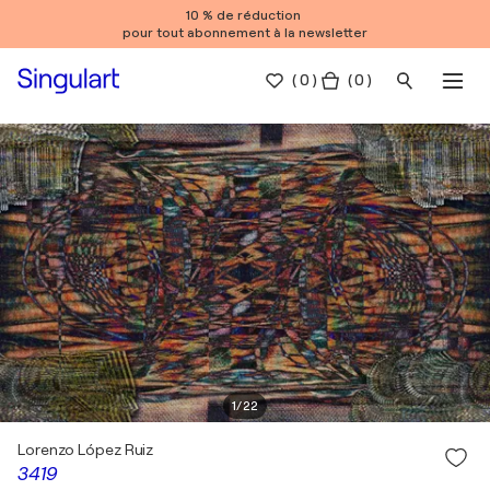
10 % de réduction
pour tout abonnement à la newsletter
(
0
)
( 0 )
1
/
22
Lorenzo López Ruiz
3419