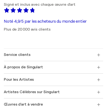
Signé et inclus avec chaque œuvre d'art
Noté 4,9/5 par les acheteurs du monde entier
Plus de 20 000 avis clients
Service clients
Nous contacter
À propos de Singulart
Expédition
Politique de retour
A propos de nous
Témoignages de clients
Pour les Artistes
FAQ
Offrir une carte cadeau
Sociétés affiliées
Rejoignez notre programme commercial
Rejoindre Singulart en tant qu'artiste
Nos artistes
Mon compte
Artistes Célèbres sur Singulart
Se connecter en tant qu'Artiste
Magazine Singulart
Protection acheteur
Emplois
+33 1 76 44 06 42
Henri Matisse
Découvrez une sélection d'art original
Œuvres d'art à vendre
Marc Chagall