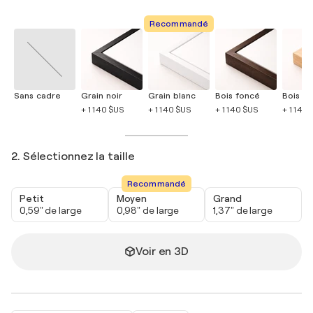
Recommandé
Sans cadre
Grain noir
Grain blanc
Bois foncé
Bois cla
+ 1 140 $US
+ 1 140 $US
+ 1 140 $US
+ 1 140
2. Sélectionnez la taille
Recommandé
Petit
Moyen
Grand
0,59" de large
0,98" de large
1,37" de large
Voir en 3D