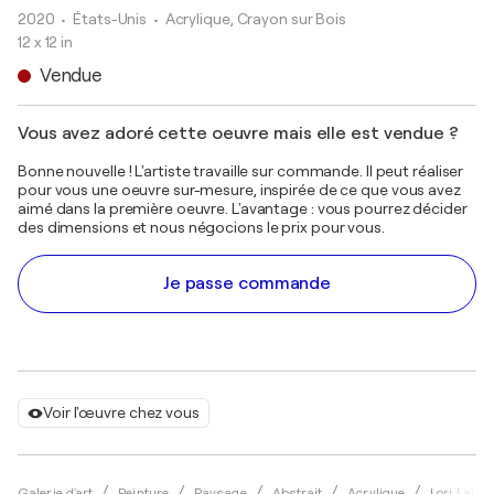
2020
• États-Unis
•
Acrylique, Crayon sur Bois
12 x 12 in
Vendue
Vous avez adoré cette oeuvre mais elle est vendue ?
Bonne nouvelle ! L'artiste travaille sur commande. Il peut réaliser
pour vous une oeuvre sur-mesure, inspirée de ce que vous avez
aimé dans la première oeuvre. L'avantage : vous pourrez décider
des dimensions et nous négocions le prix pour vous.
Je passe commande
Voir l'œuvre chez vous
Galerie d'art
Peinture
Paysage
Abstrait
Acrylique
Lori Lath