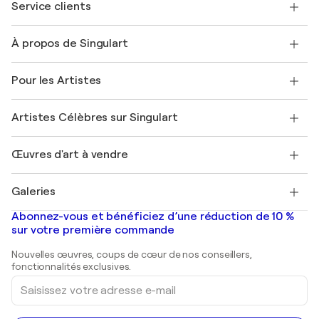
Service clients
Nous contacter
À propos de Singulart
Expédition
Politique de retour
A propos de nous
Témoignages de clients
Pour les Artistes
FAQ
Offrir une carte cadeau
Sociétés affiliées
Rejoignez notre programme commercial
Rejoindre Singulart en tant qu'artiste
Nos artistes
Mon compte
Artistes Célèbres sur Singulart
Se connecter en tant qu'Artiste
Magazine Singulart
Protection acheteur
Emplois
+33 1 76 44 06 42
Henri Matisse
Découvrez une sélection d'art original
Œuvres d'art à vendre
Marc Chagall
Pablo Picasso
Tableaux à vendre
Salvador Dalí
Galeries
Tableaux abstraits à vendre
Banksy
Peintures à l'huile
Mr. Brainwash
Galeries d'art en France
Abonnez-vous et bénéficiez d’une réduction de 10 %
Peintures de paysage
Shepard Fairey
Galeries d'art en Belgique
sur votre première commande
Estampes
Sculptures
Nouvelles œuvres, coups de cœur de nos conseillers,
Peintures acryliques
fonctionnalités exclusives.
Saisissez
votre
adresse
e-