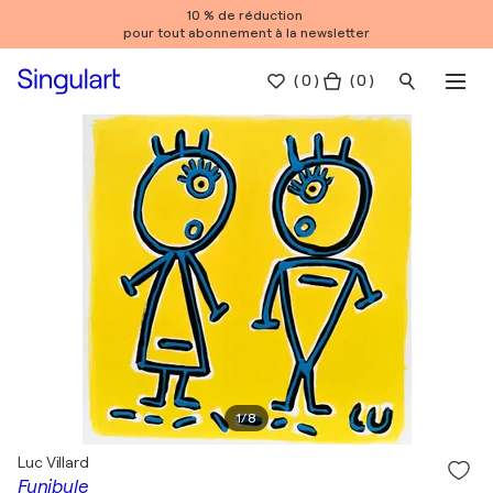
10 % de réduction
pour tout abonnement à la newsletter
(
0
)
( 0 )
1
/
8
Luc Villard
Funibule