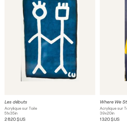
Les débuts
Where We S
Acrylique sur Toile
Acrylique sur T
51x35in
39x20in
2 820 $US
1 320 $US