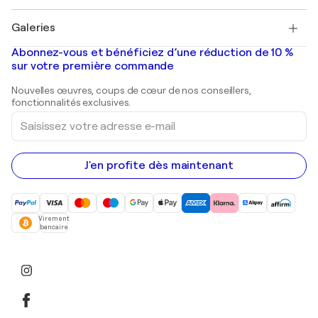
Pablo Picasso
Tableaux à vendre
Salvador Dalí
Galeries
Tableaux abstraits à vendre
Banksy
Peintures à l'huile
Mr. Brainwash
Galeries d'art en France
Abonnez-vous et bénéficiez d’une réduction de 10 %
Peintures de paysage
Shepard Fairey
Galeries d'art en Belgique
sur votre première commande
Estampes
Sculptures
Nouvelles œuvres, coups de cœur de nos conseillers,
Peintures acryliques
fonctionnalités exclusives.
Saisissez
votre
adresse
e-
mail
J'en profite dès maintenant
Virement
bancaire