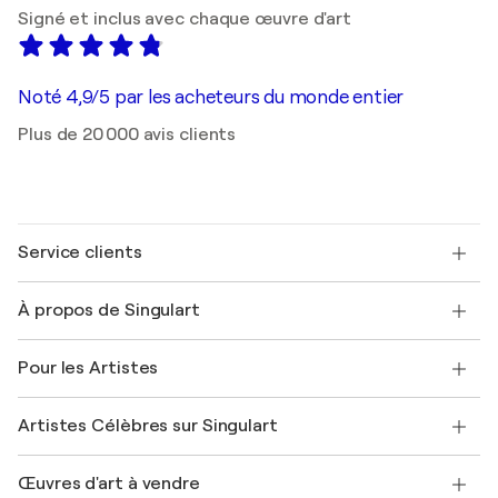
Signé et inclus avec chaque œuvre d'art
Noté 4,9/5 par les acheteurs du monde entier
Plus de 20 000 avis clients
Service clients
Nous contacter
À propos de Singulart
Expédition
Politique de retour
A propos de nous
Témoignages de clients
Pour les Artistes
FAQ
Offrir une carte cadeau
Sociétés affiliées
Rejoignez notre programme commercial
Rejoindre Singulart en tant qu'artiste
Nos artistes
Mon compte
Artistes Célèbres sur Singulart
Se connecter en tant qu'Artiste
Magazine Singulart
Protection acheteur
Emplois
+33 1 76 44 06 42
Henri Matisse
Découvrez une sélection d'art original
Œuvres d'art à vendre
Marc Chagall