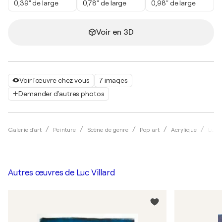
0,39" de large
0,78" de large
0,98" de large
Voir en 3D
Voir l'œuvre chez vous
7 images
Demander d'autres photos
Galerie d'art
Peinture
Scène de genre
Pop art
Acrylique
Luc V
Autres œuvres de
Luc Villard