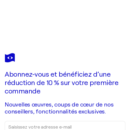
LUC
VILLARD
Vous avez adoré cette oeuvre mais elle est vendue ?
Ophélie
Abonnez-vous et bénéficiez d’une
Je passe commande
réduction de 10 % sur votre première
commande
Nouvelles œuvres, coups de cœur de nos
conseillers, fonctionnalités exclusives.