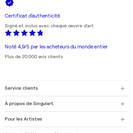
Certificat d'authenticité
Signé et inclus avec chaque œuvre d'art
Noté 4,9/5 par les acheteurs du monde entier
Plus de 20 000 avis clients
Service clients
Nous contacter
À propos de Singulart
Expédition
Politique de retour
A propos de nous
Témoignages de clients
Pour les Artistes
FAQ
Offrir une carte cadeau
Sociétés affiliées
Rejoignez notre programme commercial
Rejoindre Singulart en tant qu'artiste
Nos artistes
Mon compte