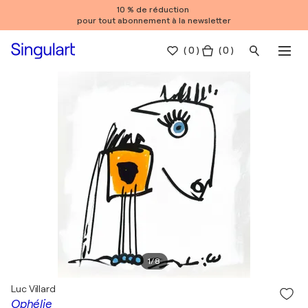
10 % de réduction
pour tout abonnement à la newsletter
(
0
)
( 0 )
1
/
8
Luc Villard
Ophélie