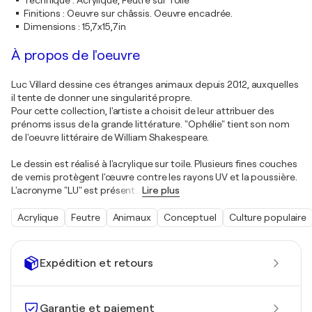
Technique
:
Acrylique, Feutre sur Toile
Finitions
:
Oeuvre sur châssis. Oeuvre encadrée.
Dimensions
:
15,7x15,7in
À propos de l'oeuvre
Luc Villard dessine ces étranges animaux depuis 2012, auxquelles
il tente de donner une singularité propre.
Pour cette collection, l'artiste a choisit de leur attribuer des
prénoms issus de la grande littérature. "Ophélie" tient son nom
de l'oeuvre littéraire de William Shakespeare.
Le dessin est réalisé à l'acrylique sur toile. Plusieurs fines couches
de vernis protègent l'œuvre contre les rayons UV et la poussière.
L'acronyme "LU" est présent
…
Lire plus
Acrylique
Feutre
Animaux
Conceptuel
Culture populaire
Expédition et retours
Garantie et paiement