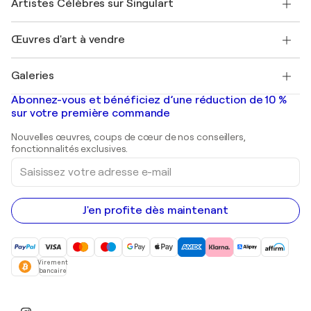
Artistes Célèbres sur Singulart
Se connecter en tant qu'Artiste
Magazine Singulart
Protection acheteur
Emplois
+33 1 76 44 06 42
Henri Matisse
Découvrez une sélection d'art original
Œuvres d'art à vendre
Marc Chagall
Pablo Picasso
Tableaux à vendre
Salvador Dalí
Galeries
Tableaux abstraits à vendre
Banksy
Peintures à l'huile
Mr. Brainwash
Galeries d'art en France
Abonnez-vous et bénéficiez d’une réduction de 10 %
Peintures de paysage
Shepard Fairey
Galeries d'art en Belgique
sur votre première commande
Estampes
Sculptures
Nouvelles œuvres, coups de cœur de nos conseillers,
Peintures acryliques
fonctionnalités exclusives.
Saisissez
votre
adresse
e-
mail
J'en profite dès maintenant
Virement
bancaire