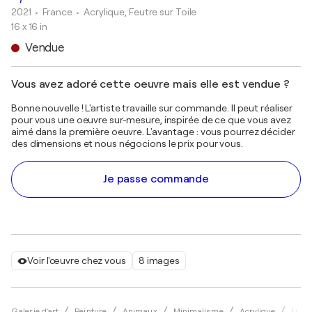
2021
• France
•
Acrylique, Feutre sur Toile
16 x 16 in
Vendue
Vous avez adoré cette oeuvre mais elle est vendue ?
Bonne nouvelle ! L'artiste travaille sur commande. Il peut réaliser
pour vous une oeuvre sur-mesure, inspirée de ce que vous avez
aimé dans la première oeuvre. L'avantage : vous pourrez décider
des dimensions et nous négocions le prix pour vous.
Je passe commande
Voir l'œuvre chez vous
8 images
Galerie d'art
Peinture
Animaux
Minimalisme
Acrylique
Luc V