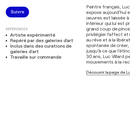
Peintre français, Luc
Suivre
expose aujourd’hui e
œuvres est laissée à
intérieur qui lui est 
grand coup de pincea
RÉFÉRENCES
privilégier l’affect 
Artiste expérimenté
au rêve et à la libér
Repéré par des galeries d'art
spontanée de créer, 
Inclus dans des curations de
jusqu’à ce que l’étin
galeries d'art
30 ans, Luc Villard pe
Travaille sur commande
mouvements à la reche
Découvrir la page de Lu