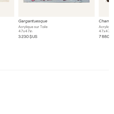
Gargantuesque
Champi
Acrylique sur Toile
Acrylique
47x47in
47x47in
3 230 $US
7 880 $