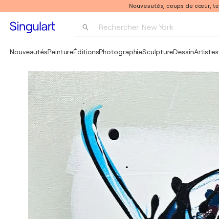
Nouveautés, coups de cœur, t
Rechercher 
New York
Photographie
Nouveautés
Peinture
Éditions
Photographie
Sculpture
Dessin
Artistes
Pop Art
Pablo Picasso