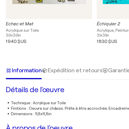
Echec et Mat
Échiquier 2
Acrylique sur Toile
Acrylique, Peintu
39x39in
31x31in
1 940 $US
1 830 $US
Information
Expédition et retours
Garanti
Détails de l'œuvre
Technique
:
Acrylique sur Toile
Finitions
:
Oeuvre sur châssis. Prête à être accrochée. Encadre
Dimensions
:
11,8x11,8in
À propos de l'oeuvre