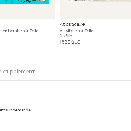
Apothicaire
re en bombe sur Toile
Acrylique sur Toile
31x31in
1 830 $US
e et paiement
ment sur demande.