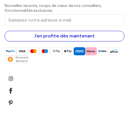
Sculptures
Nouvelles œuvres, coups de cœur de nos conseillers,
Peintures acryliques
fonctionnalités exclusives.
Saisissez
votre
adresse
e-
mail
J'en profite dès maintenant
Virement
bancaire