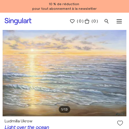
10 % de réduction
pour tout abonnement à la newsletter
(
0
)
( 0 )
1
/
13
Ludmilla Ukrow
Light over the ocean