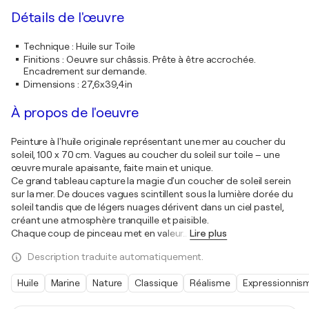
Détails de l'œuvre
Technique
:
Huile sur Toile
Finitions
:
Oeuvre sur châssis. Prête à être accrochée.
Encadrement sur demande.
Dimensions
:
27,6x39,4in
À propos de l'oeuvre
Peinture à l'huile originale représentant une mer au coucher du
soleil, 100 x 70 cm. Vagues au coucher du soleil sur toile – une
œuvre murale apaisante, faite main et unique.
Ce grand tableau capture la magie d'un coucher de soleil serein
sur la mer. De douces vagues scintillent sous la lumière dorée du
soleil tandis que de légers nuages dérivent dans un ciel pastel,
créant une atmosphère tranquille et paisible.
Chaque coup de pinceau met en valeur
…
Lire plus
Description traduite automatiquement.
Huile
Marine
Nature
Classique
Réalisme
Expressionnis