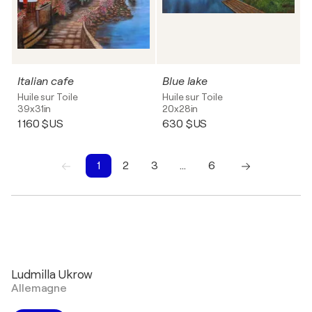
Italian cafe
Blue lake
Huile sur Toile
Huile sur Toile
39x31in
20x28in
1 160 $US
630 $US
1
2
3
…
6
1
2
3
4
5
6
Ludmilla Ukrow
Allemagne