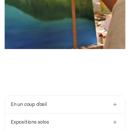
En un coup d'œil
Nationalité
Expositions solos
Allemagne