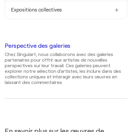
Né(e) en
2025
1969
Expositions collectives
Licht und Farbe / Rathausgalerie - Heusweiler,
Allemagne
Techniques
2026
Peintre
2023
Montmartre / Am Schaumberg - Tholey, Allemagne
Landschaften - Malerei / Atelier des Créateurs im
Park von La Gobiniére - ORVAULT, France
2022
Art meets trade 3 / City gallery - Zweibrücken,
Perspective des galeries
2022
Allemagne
Leuchtende Impressionen / Kulturforum Köllertal -
Chez Singulart, nous collaborons avec des galeries
Püttlingen, Allemagne
2021
partenaires pour offrir aux artistes de nouvelles
perspectives sur leur travail. Ces galeries peuvent
Art meets trade 2 / City gallery - Zweibrücken,
2021
explorer notre sélection d'artistes, les inclure dans des
Allemagne
Landschaften Saarland / Atrium-Palast Saar -
collections uniques et interagir avec leurs œuvres en
Orschholz, Allemagne
laissant des commentaires.
2020
Das Saarland / SHG - Klinik Sonnenberg -
Saarbrücken, Allemagne
2020
Leuchtende Landschaften / Bildungszentrum -
Kirkel, Allemagne
En savoir plus sur les œuvres de