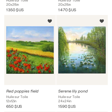
Huile sur Toile
Huile sur Toile
20x28in
20x28in
1 350 $US
1 470 $US
Red poppies field
Serene lily pond
Huile sur Toile
Huile sur Toile
12x12in
24x24in
650 $US
1 590 $US