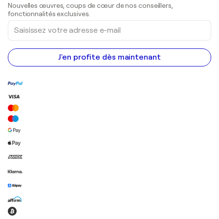
Sculptures
Nouvelles œuvres, coups de cœur de nos conseillers,
Peintures acryliques
fonctionnalités exclusives.
Saisissez
votre
adresse
e-
mail
J'en profite dès maintenant