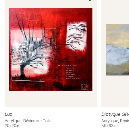
Luz
Diptyque G
Acrylique, Résine sur Toile
Acrylique, Rési
20x20in
39x63in