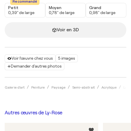
Recommandé
Petit
Moyen
Grand
0,39" de large
0,78" de large
0,98" de large
Voir en 3D
Voir l'œuvre chez vous
5 images
Demander d'autres photos
Galerie d'art
Peinture
Paysage
Semi-abstrait
Acrylique
Ly-R
Autres œuvres de
Ly-Rose