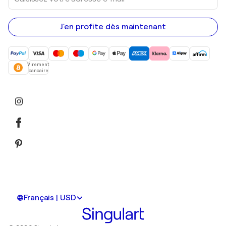
votre
adresse
e-
mail
J'en profite dès maintenant
Virement
bancaire
Français | USD