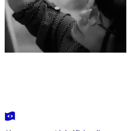
LY-ROSE
AVRIL 25
3 720 $US
Faire une offre
Acquérir