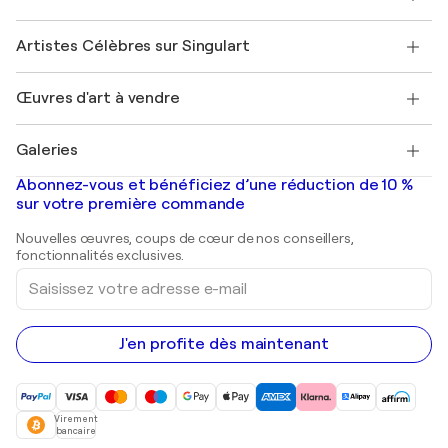
Offrir une carte cadeau
Sociétés affiliées
Rejoignez notre programme commercial
Rejoindre Singulart en tant qu'artiste
Nos artistes
Mon compte
Artistes Célèbres sur Singulart
Se connecter en tant qu'Artiste
Magazine Singulart
Protection acheteur
Emplois
+33 1 76 44 06 42
Henri Matisse
Découvrez une sélection d'art original
Œuvres d'art à vendre
Marc Chagall
Pablo Picasso
Tableaux à vendre
Salvador Dalí
Galeries
Tableaux abstraits à vendre
Banksy
Peintures à l'huile
Mr. Brainwash
Galeries d'art en France
Abonnez-vous et bénéficiez d’une réduction de 10 %
Peintures de paysage
Shepard Fairey
Galeries d'art en Belgique
sur votre première commande
Estampes
Sculptures
Nouvelles œuvres, coups de cœur de nos conseillers,
Peintures acryliques
fonctionnalités exclusives.
Saisissez
votre
adresse
e-
mail
J'en profite dès maintenant
Virement
bancaire