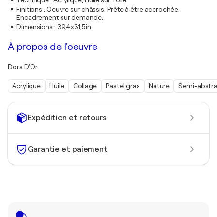
Technique
:
Acrylique, Huile sur Toile
Finitions
:
Oeuvre sur châssis. Prête à être accrochée.
Encadrement sur demande.
Dimensions
:
39,4x31,5in
À propos de l'oeuvre
Dors D'Or
Acrylique
Huile
Collage
Pastel gras
Nature
Semi-abstra
Expédition et retours
Garantie et paiement