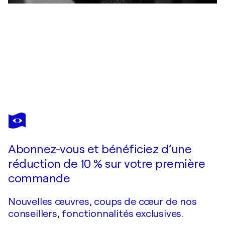
LY-
ROSE
Vous avez adoré cette oeuvre mais elle est vendue ?
dors
Abonnez-vous et bénéficiez d’une
Je passe commande
réduction de 10 % sur votre première
commande
Nouvelles œuvres, coups de cœur de nos
conseillers, fonctionnalités exclusives.