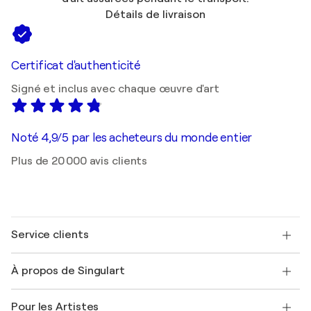
Détails de livraison
Certificat d'authenticité
Signé et inclus avec chaque œuvre d'art
Noté 4,9/5 par les acheteurs du monde entier
Plus de 20 000 avis clients
Service clients
Nous contacter
À propos de Singulart
Expédition
Politique de retour
A propos de nous
Témoignages de clients
Pour les Artistes
FAQ