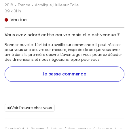
2018
• France
•
Acrylique, Huile sur Toile
39 x 31 in
Vendue
Vous avez adoré cette oeuvre mais elle est vendue ?
Bonne nouvelle ! L'artiste travaille sur commande. Il peut réaliser
pour vous une oeuvre sur-mesure, inspirée de ce que vous avez
aimé dans la première oeuvre. L'avantage : vous pourrez décider
des dimensions et nous négocions le prix pour vous.
Je passe commande
Voir l'œuvre chez vous
Galerie d'art
Peinture
Nature
Semi-abstrait
Acrylique
Ly-Ro