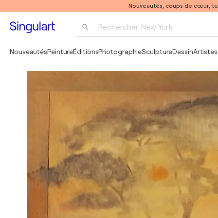
Nouveautés, coups de cœur, t
Rechercher 
New York
Photographie
Nouveautés
Peinture
Éditions
Photographie
Sculpture
Dessin
Artistes
Pop Art
Pablo Picasso