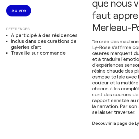
que nous v
Suivre
faut appren
Merleau-P
RÉFÉRENCES
A participé à des résidences
Inclus dans des curations de
"Je crée des machine
galeries d'art
Ly-Rose s’affirme co
Travaille sur commande
œuvres marquent dura
et à traduire l’émoti
d’expériences sensori
résine chaude des pi
osmose totale avec l
couleur et la matièr
chacun à les compléte
sont des sources de l
rapport sensible au m
la narration. Par son 
se laisser traverser.
Découvrir la page de L