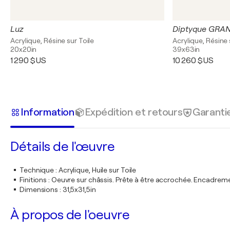
Luz
Diptyque GRA
Acrylique, Résine sur Toile
Acrylique, Résine 
20x20in
39x63in
1 290 $US
10 260 $US
Information
Expédition et retours
Garanti
Détails de l'œuvre
Technique
:
Acrylique, Huile sur Toile
Finitions
:
Oeuvre sur châssis. Prête à être accrochée. Encadre
Dimensions
:
31,5x31,5in
À propos de l'oeuvre