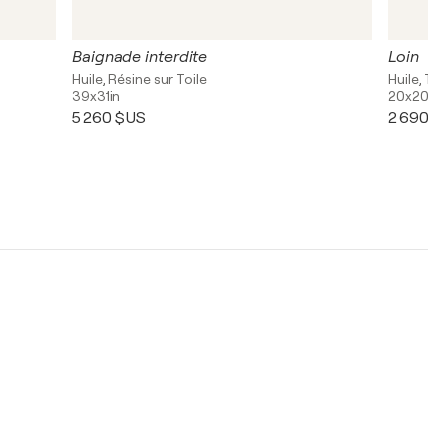
Baignade interdite
Loin
Huile, Résine sur Toile
Huile, Ter
39x31in
20x20in
5 260 $US
2 690 $