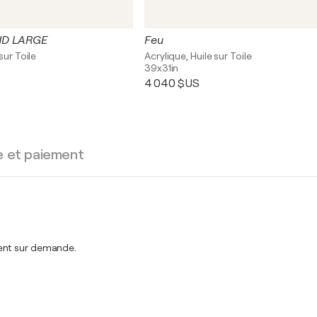
ND LARGE
Feu
sur Toile
Acrylique, Huile sur Toile
39x31in
4 040 $US
e et paiement
ment sur demande.