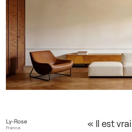
Ly-Rose
« Il est vr
France