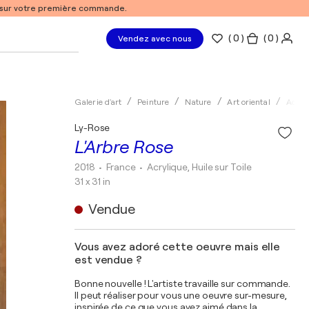
% sur votre première commande.
(
0
)
( 0 )
Vendez avec nous
Galerie d'art
Peinture
Nature
Art oriental
Acryl
Ly-Rose
L'Arbre Rose
2018
• France
•
Acrylique, Huile sur Toile
31 x 31 in
Vendue
Vous avez adoré cette oeuvre mais elle
est vendue ?
Bonne nouvelle ! L'artiste travaille sur commande.
Il peut réaliser pour vous une oeuvre sur-mesure,
inspirée de ce que vous avez aimé dans la