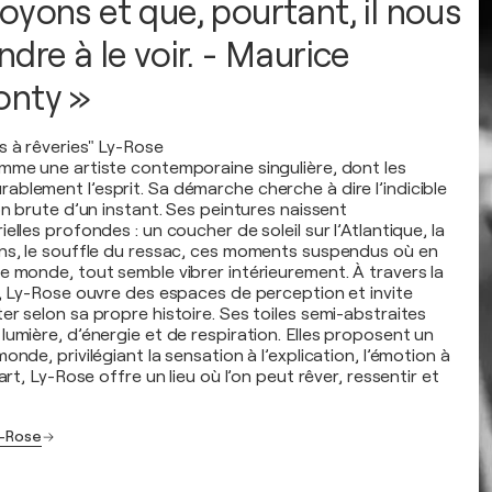
oyons et que, pourtant, il nous
dre à le voir. - Maurice
onty »
s à rêveries" Ly-Rose
mme une artiste contemporaine singulière, dont les
blement l’esprit. Sa démarche cherche à dire l’indicible
on brute d’un instant. Ses peintures naissent
elles profondes : un coucher de soleil sur l’Atlantique, la
ns, le souffle du ressac, ces moments suspendus où en
e monde, tout semble vibrer intérieurement. À travers la
e, Ly-Rose ouvre des espaces de perception et invite
r selon sa propre histoire. Ses toiles semi-abstraites
umière, d’énergie et de respiration. Elles proposent un
onde, privilégiant la sensation à l’explication, l’émotion à
art, Ly-Rose offre un lieu où l’on peut rêver, ressentir et
y-Rose