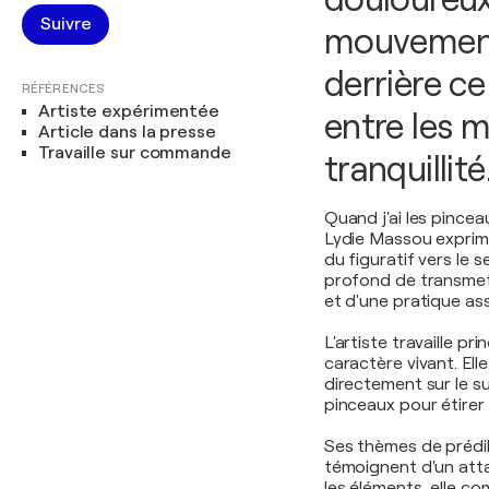
Suivre
mouvement
derrière ce
RÉFÉRENCES
Artiste expérimentée
entre les m
Article dans la presse
Travaille sur commande
tranquillité
Quand j'ai les pincea
Lydie Massou exprime
du figuratif vers le
profond de transmett
et d'une pratique ass
L'artiste travaille pr
caractère vivant. Ell
directement sur le s
pinceaux pour étirer
Ses thèmes de prédilec
témoignent d'un atta
les éléments, elle c