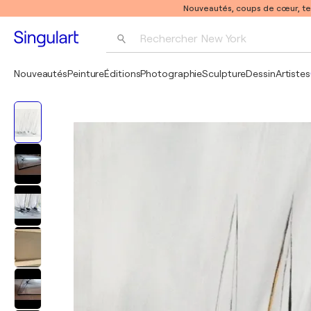
Nouveautés, coups de cœur, t
Rechercher 
New York
Photographie
Nouveautés
Peinture
Éditions
Photographie
Sculpture
Dessin
Artistes
Pop Art
Pablo Picasso