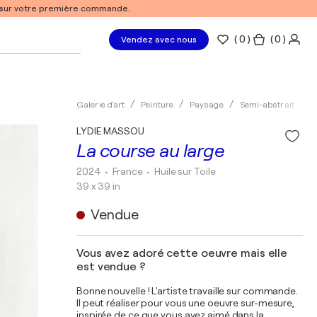
% sur votre première commande.
(
0
)
( 0 )
Vendez avec nous
Galerie d'art
Peinture
Paysage
Semi-abstrait
H
LYDIE MASSOU
La course au large
2024
• France
•
Huile sur Toile
39 x 39 in
Vendue
Vous avez adoré cette oeuvre mais elle
est vendue ?
Bonne nouvelle ! L'artiste travaille sur commande.
Il peut réaliser pour vous une oeuvre sur-mesure,
inspirée de ce que vous avez aimé dans la