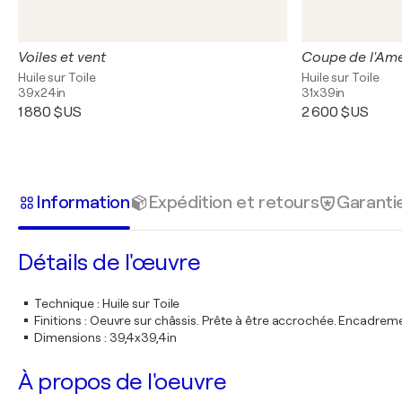
Voiles et vent
Coupe de l'Amé
Huile sur Toile
Huile sur Toile
39x24in
31x39in
1 880 $US
2 600 $US
Information
Expédition et retours
Garanti
Détails de l'œuvre
Technique
:
Huile sur Toile
Finitions
:
Oeuvre sur châssis. Prête à être accrochée. Encadre
Dimensions
:
39,4x39,4in
À propos de l'oeuvre