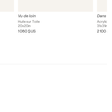
Vu de loin
Dans le
Huile sur Toile
Acrylique,
20x20in
31x31in
1 080 $US
2 100 $