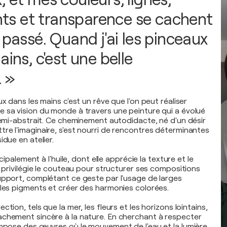
s et transparence se cachent
 passé. Quand j'ai les pinceaux
ains, c'est une belle
. »
ux dans les mains c'est un rêve que l'on peut réaliser
 sa vision du monde à travers une peinture qui a évolué
 semi-abstrait. Ce cheminement autodidacte, né d'un désir
re l'imaginaire, s'est nourri de rencontres déterminantes
idue en atelier.
incipalement à l'huile, dont elle apprécie la texture et le
e privilégie le couteau pour structurer ses compositions
upport, complétant ce geste par l'usage de larges
 les pigments et créer des harmonies colorées.
tion, tels que la mer, les fleurs et les horizons lointains,
chement sincère à la nature. En cherchant à respecter
ompose des œuvres où le mouvement de l'eau et la lumière