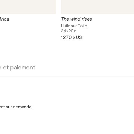
rica
The wind rises
Huile sur Toile
24x20in
1 270 $US
e et paiement
ment sur demande.