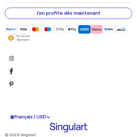
adresse
e-
mail
J'en profite dès maintenant
Virement
bancaire
Français | USD
© 2026 Singulart