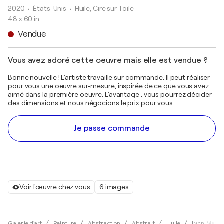
2020
• États-Unis
•
Huile, Cire sur Toile
48 x 60 in
Vendue
Vous avez adoré cette oeuvre mais elle est vendue ?
Bonne nouvelle ! L'artiste travaille sur commande. Il peut réaliser
pour vous une oeuvre sur-mesure, inspirée de ce que vous avez
aimé dans la première oeuvre. L'avantage : vous pourrez décider
des dimensions et nous négocions le prix pour vous.
Je passe commande
Voir l'œuvre chez vous
6 images
Galerie d'art
Peinture
Abstraction
Abstrait
Huile
Lynn MacD