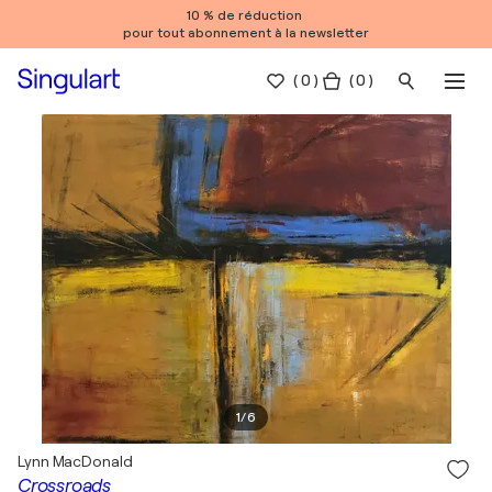
10 % de réduction
pour tout abonnement à la newsletter
(
0
)
( 0 )
1
/
6
Lynn MacDonald
Crossroads