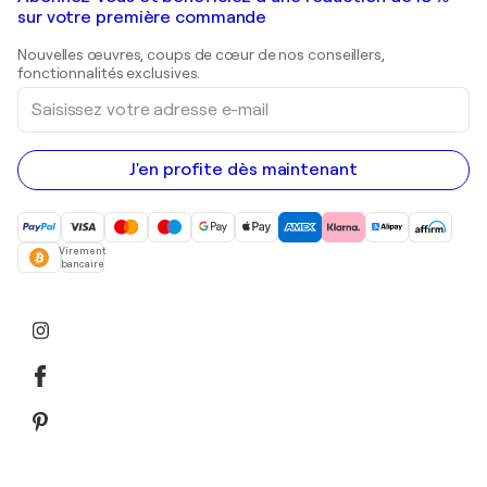
Peintures de paysage
Shepard Fairey
Galeries d'art en Belgique
sur votre première commande
Estampes
Sculptures
Nouvelles œuvres, coups de cœur de nos conseillers,
Peintures acryliques
fonctionnalités exclusives.
Saisissez
votre
adresse
e-
mail
J'en profite dès maintenant
Virement
bancaire