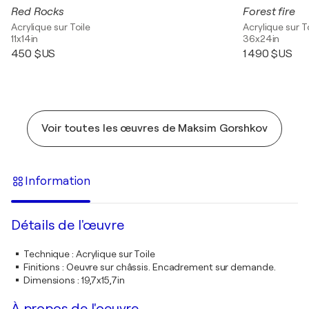
Red Rocks
Forest fire
Acrylique sur Toile
Acrylique sur T
11x14in
36x24in
450 $US
1 490 $US
Voir toutes les œuvres de Maksim Gorshkov
Information
Détails de l'œuvre
Technique
:
Acrylique sur Toile
Finitions
:
Oeuvre sur châssis. Encadrement sur demande.
Dimensions
:
19,7x15,7in
À propos de l'oeuvre