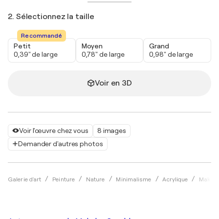
2. Sélectionnez la taille
Recommandé
Petit
Moyen
Grand
0,39" de large
0,78" de large
0,98" de large
Voir en 3D
Voir l'œuvre chez vous
8 images
Demander d'autres photos
Galerie d'art
Peinture
Nature
Minimalisme
Acrylique
Maksim