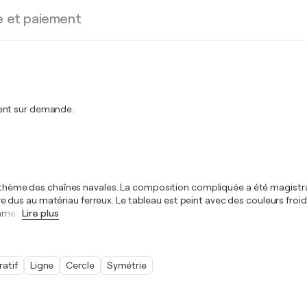
e et paiement
ment sur demande.
le thème des chaînes navales. La composition compliquée a été magistral
dus au matériau ferreux. Le tableau est peint avec des couleurs froid
omme
…
Lire plus
ratif
Ligne
Cercle
Symétrie