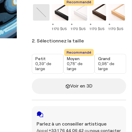
Recommandé
+
+
+
+
+
1 170 $US
1 170 $US
1 170 $US
1 170 $US
1 
2. Sélectionnez la taille
Recommandé
Petit
Moyen
Grand
0,39" de
0,78" de
0,98" de
large
large
large
Voir en 3D
Parlez à un conseiller artistique
Appel
+33 1 76 44 06 42
ou
nous contacter