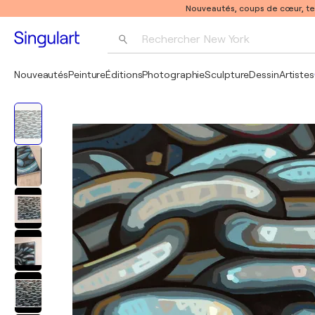
Nouveautés, coups de cœur, t
Rechercher 
New York
Photographie
Nouveautés
Peinture
Éditions
Photographie
Sculpture
Dessin
Artistes
Pop Art
Pablo Picasso