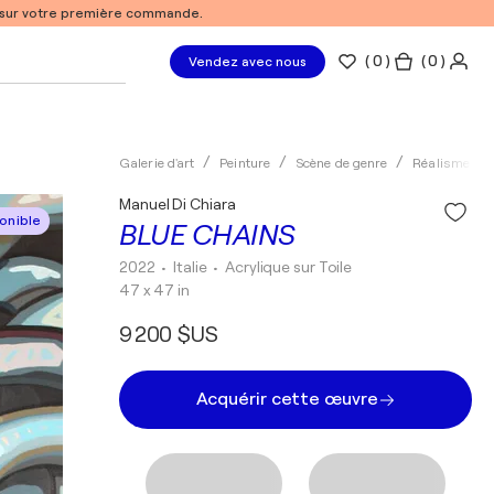
% sur votre première commande.
(
0
)
( 0 )
Vendez avec nous
Galerie d'art
Peinture
Scène de genre
Réalisme
Manuel Di Chiara
onible
BLUE CHAINS
2022
• Italie
•
Acrylique sur Toile
47 x 47 in
9 200 $US
Acquérir cette œuvre