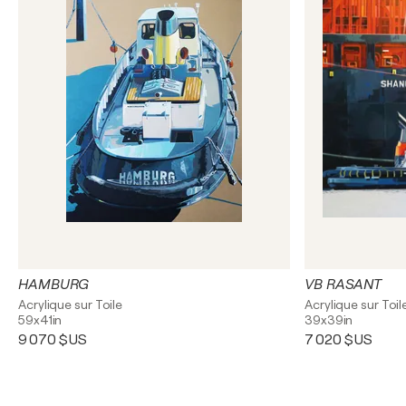
HAMBURG
VB RASANT
Acrylique sur Toile
Acrylique sur Toil
59x41in
39x39in
9 070 $US
7 020 $US