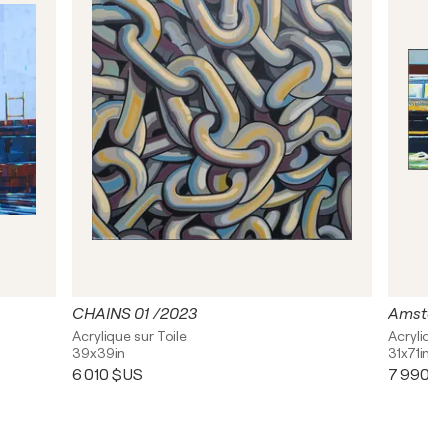
CHAINS 01 /2023
Amster
Acrylique sur Toile
Acrylique
39x39in
31x71in
6 010 $US
7 990 $