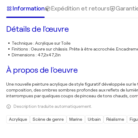
Information
Expédition et retours
Garanti
Détails de l'œuvre
Technique
:
Acrylique sur Toile
Finitions
:
Oeuvre sur châssis. Prête à être accrochée. Encadre
Dimensions
:
47,2x47,2in
À propos de l'oeuvre
Une nouvelle peinture acrylique de style figuratif développée sur 
composition, des ombres sombres profondes aux reflets de lumière 
interrompues par quelques coups de pinceau de tons chauds, c
Description traduite automatiquement.
Acrylique
Scène de genre
Marine
Urbain
Réalisme
Figu