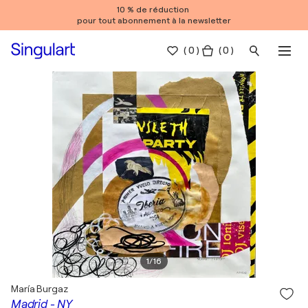
10 % de réduction
pour tout abonnement à la newsletter
(
0
)
( 0 )
1
/
16
María Burgaz
Madrid - NY