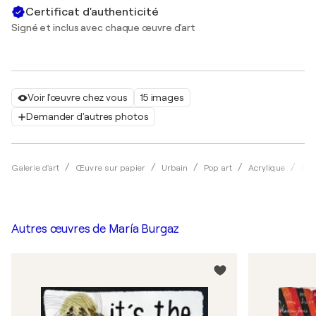
Certificat d'authenticité
Signé et inclus avec chaque œuvre d'art
Voir l'œuvre chez vous
15 images
Demander d'autres photos
Galerie d'art
Œuvre sur papier
Urbain
Pop art
Acrylique
Mar
Autres œuvres de
María Burgaz