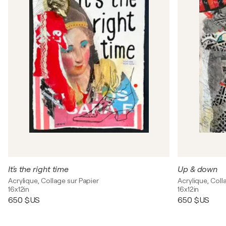
It´s the right time
Up & down
Acrylique, Collage sur Papier
Acrylique, Coll
16x12in
16x12in
650 $US
650 $US