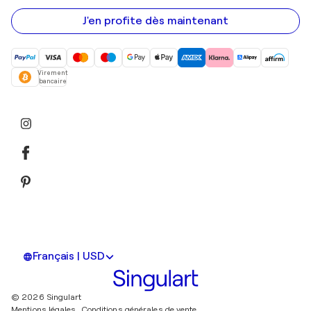
e-
mail
J'en profite dès maintenant
Virement
bancaire
Français | USD
© 2026 Singulart
Mentions légales.
Conditions générales de vente