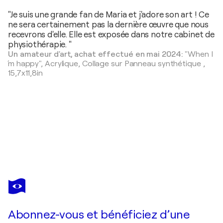
"Je suis une grande fan de Maria et j'adore son art ! Ce
ne sera certainement pas la dernière œuvre que nous
recevrons d'elle. Elle est exposée dans notre cabinet de
physiothérapie. "
Un amateur d'art, achat effectué en mai 2024:
"When I
´m happy",
Acrylique, Collage sur Panneau synthétique
,
15,7x11,8in
MARÍA BURGAZ
One size fits all
620 $US
Faire une offre
Acquérir
Abonnez-vous et bénéficiez d’une