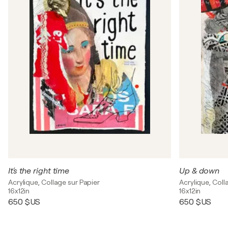
It´s the right time
Up & down
Acrylique, Collage sur Papier
Acrylique, Coll
16x12in
16x12in
650 $US
650 $US