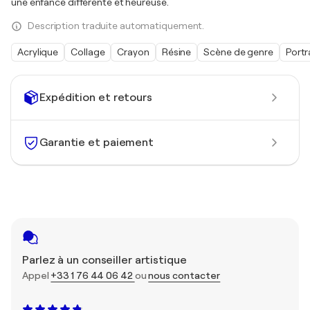
une enfance différente et heureuse.
Description traduite automatiquement.
Acrylique
Collage
Crayon
Résine
Scène de genre
Portr
Expédition et retours
Garantie et paiement
Parlez à un conseiller artistique
Appel
+33 1 76 44 06 42
ou
nous contacter