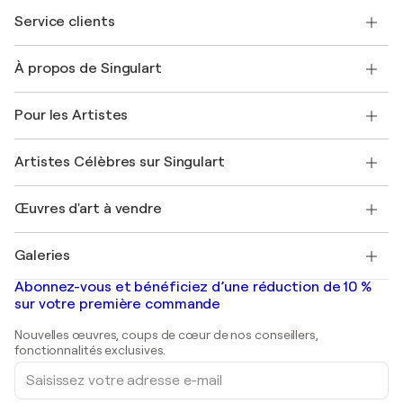
Service clients
Nous contacter
À propos de Singulart
Expédition
Politique de retour
A propos de nous
Témoignages de clients
Pour les Artistes
FAQ
Offrir une carte cadeau
Sociétés affiliées
Rejoignez notre programme commercial
Rejoindre Singulart en tant qu'artiste
Nos artistes
Mon compte
Artistes Célèbres sur Singulart
Se connecter en tant qu'Artiste
Magazine Singulart
Protection acheteur
Emplois
+33 1 76 44 06 42
Henri Matisse
Découvrez une sélection d'art original
Œuvres d'art à vendre
Marc Chagall
Pablo Picasso
Tableaux à vendre
Salvador Dalí
Galeries
Tableaux abstraits à vendre
Banksy
Peintures à l'huile
Mr. Brainwash
Galeries d'art en France
Abonnez-vous et bénéficiez d’une réduction de 10 %
Peintures de paysage
Shepard Fairey
Galeries d'art en Belgique
sur votre première commande
Estampes
Sculptures
Nouvelles œuvres, coups de cœur de nos conseillers,
Peintures acryliques
fonctionnalités exclusives.
Saisissez
votre
adresse