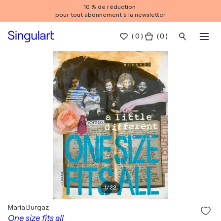
10 % de réduction
pour tout abonnement à la newsletter
(
0
)
( 0 )
1
/
22
María Burgaz
One size fits all