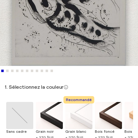
1. Sélectionnez la couleur
Recommandé
Sans cadre
Grain noir
Grain blanc
Bois foncé
Bois cla
+ 270 $US
+ 270 $US
+ 270 $US
+ 270 