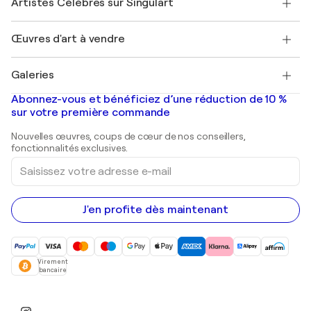
Artistes Célèbres sur Singulart
Se connecter en tant qu'Artiste
Magazine Singulart
Protection acheteur
Emplois
+33 1 76 44 06 42
Henri Matisse
Découvrez une sélection d'art original
Œuvres d'art à vendre
Marc Chagall
Pablo Picasso
Tableaux à vendre
Salvador Dalí
Galeries
Tableaux abstraits à vendre
Banksy
Peintures à l'huile
Mr. Brainwash
Galeries d'art en France
Abonnez-vous et bénéficiez d’une réduction de 10 %
Peintures de paysage
Shepard Fairey
Galeries d'art en Belgique
sur votre première commande
Estampes
Sculptures
Nouvelles œuvres, coups de cœur de nos conseillers,
Peintures acryliques
fonctionnalités exclusives.
Saisissez
votre
adresse
e-
mail
J'en profite dès maintenant
Virement
bancaire