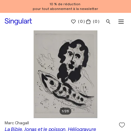
10 % de réduction
pour tout abonnement à la newsletter
(
0
)
( 0 )
1
/
26
Marc Chagall
La Bible, Jonas et le poisson, Héliogravure