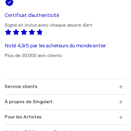
Certificat d'authenticité
Signé et inclus avec chaque œuvre d'art
Noté 4,9/5 par les acheteurs du monde entier
Plus de 20 000 avis clients
Service clients
Nous contacter
À propos de Singulart
Expédition
Politique de retour
A propos de nous
Témoignages de clients
Pour les Artistes
FAQ
Offrir une carte cadeau
Sociétés affiliées
Rejoignez notre programme commercial
Rejoindre Singulart en tant qu'artiste
Nos artistes
Mon compte