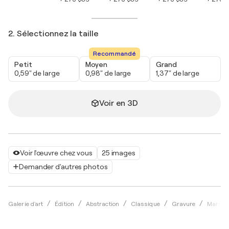
2. Sélectionnez la taille
Recommandé
Petit
Moyen
Grand
0,59" de large
0,98" de large
1,37" de large
Voir en 3D
Voir l'œuvre chez vous
25 images
Demander d'autres photos
Galerie d'art
Édition
Abstraction
Classique
Gravure
Marc C