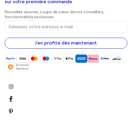
Galeries d'art en Belgique
sur votre première commande
Estampes
Sculptures
Nouvelles œuvres, coups de cœur de nos conseillers,
Peintures acryliques
fonctionnalités exclusives.
Saisissez
votre
adresse
e-
mail
J'en profite dès maintenant
Virement
bancaire