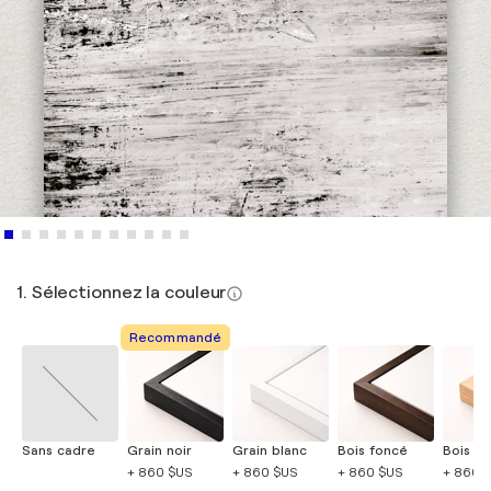
1. Sélectionnez la couleur
Recommandé
Sans cadre
Grain noir
Grain blanc
Bois foncé
Bois cla
+ 860 $US
+ 860 $US
+ 860 $US
+ 860 