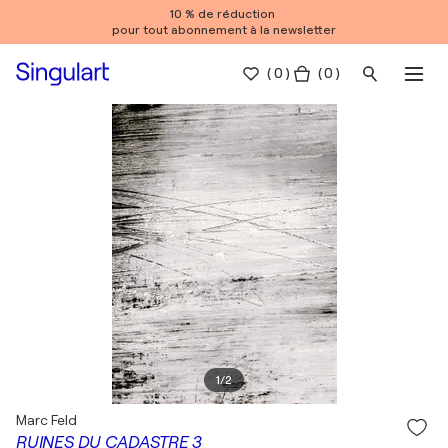
10 % de réduction
pour tout abonnement à la newsletter
(
0
)
( 0 )
1
/
2
Marc Feld
RUINES DU CADASTRE 3