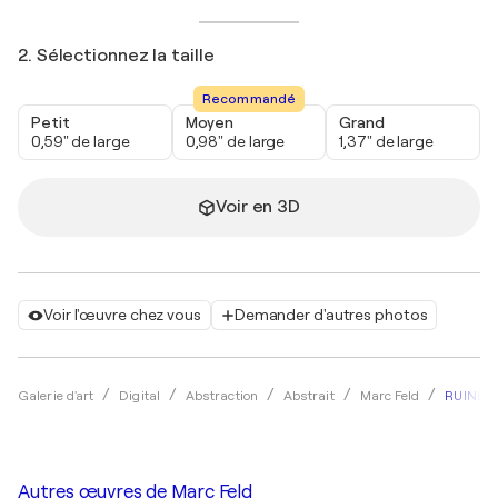
2. Sélectionnez la taille
Recommandé
Petit
Moyen
Grand
0,59" de large
0,98" de large
1,37" de large
Voir en 3D
Voir l'œuvre chez vous
Demander d'autres photos
RUINES
Galerie d'art
Digital
Abstraction
Abstrait
Marc Feld
Autres œuvres de
Marc Feld