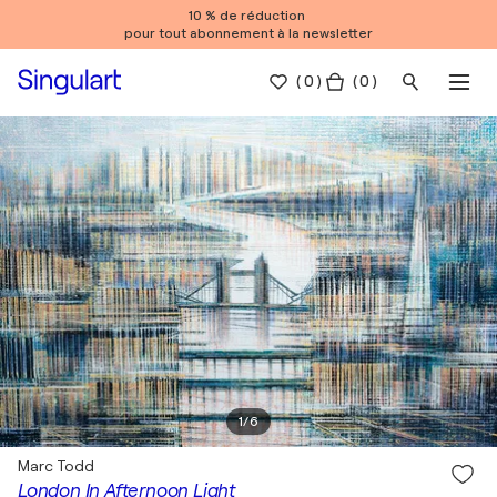
10 % de réduction
pour tout abonnement à la newsletter
(
0
)
( 0 )
1
/
6
Marc Todd
London In Afternoon Light