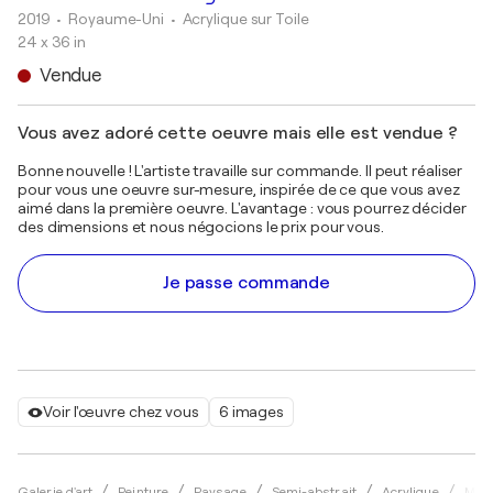
2019
• Royaume-Uni
•
Acrylique sur Toile
24 x 36 in
Vendue
Vous avez adoré cette oeuvre mais elle est vendue ?
Bonne nouvelle ! L'artiste travaille sur commande. Il peut réaliser
pour vous une oeuvre sur-mesure, inspirée de ce que vous avez
aimé dans la première oeuvre. L'avantage : vous pourrez décider
des dimensions et nous négocions le prix pour vous.
Je passe commande
Voir l'œuvre chez vous
6 images
Galerie d'art
Peinture
Paysage
Semi-abstrait
Acrylique
Marc