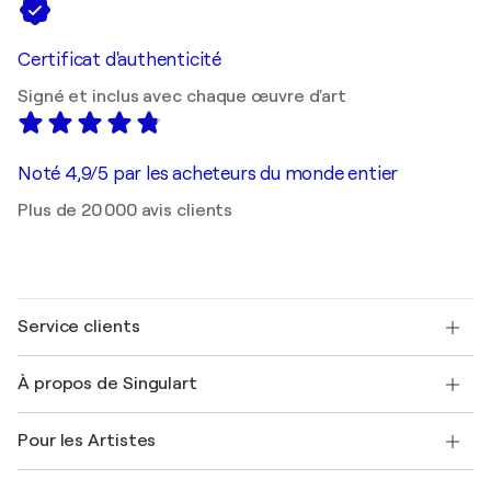
Certificat d'authenticité
Signé et inclus avec chaque œuvre d'art
Noté 4,9/5 par les acheteurs du monde entier
Plus de 20 000 avis clients
Service clients
Nous contacter
À propos de Singulart
Expédition
Politique de retour
A propos de nous
Témoignages de clients
Pour les Artistes
FAQ
Offrir une carte cadeau
Sociétés affiliées
Rejoignez notre programme commercial
Rejoindre Singulart en tant qu'artiste
Nos artistes
Mon compte