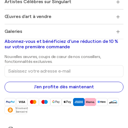
Artistes Célèbres sur Singulart
Se connecter en tant qu'Artiste
Magazine Singulart
Protection acheteur
Emplois
+33 1 76 44 06 42
Henri Matisse
Découvrez une sélection d'art original
Œuvres d'art à vendre
Marc Chagall
Pablo Picasso
Tableaux à vendre
Salvador Dalí
Galeries
Tableaux abstraits à vendre
Banksy
Peintures à l'huile
Mr. Brainwash
Galeries d'art en France
Abonnez-vous et bénéficiez d’une réduction de 10 %
Peintures de paysage
Shepard Fairey
Galeries d'art en Belgique
sur votre première commande
Estampes
Sculptures
Nouvelles œuvres, coups de cœur de nos conseillers,
Peintures acryliques
fonctionnalités exclusives.
Saisissez
votre
adresse
e-
mail
J'en profite dès maintenant
Virement
bancaire