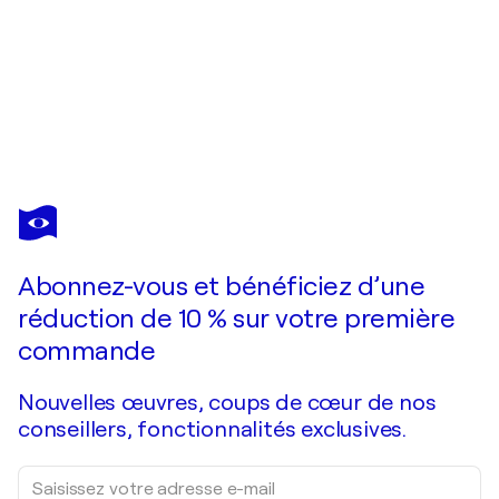
MARC
TODD
Vous avez adoré cette oeuvre mais elle est vendue ?
London In Afternoon Light
Abonnez-vous et bénéficiez d’une
Je passe commande
réduction de 10 % sur votre première
commande
Nouvelles œuvres, coups de cœur de nos
conseillers, fonctionnalités exclusives.