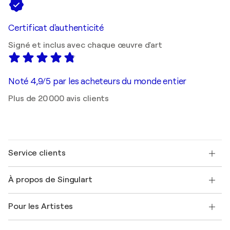
Certificat d'authenticité
Signé et inclus avec chaque œuvre d'art
Noté 4,9/5 par les acheteurs du monde entier
Plus de 20 000 avis clients
Service clients
Nous contacter
À propos de Singulart
Expédition
Politique de retour
A propos de nous
Témoignages de clients
Pour les Artistes
FAQ
Offrir une carte cadeau
Sociétés affiliées
Rejoignez notre programme commercial
Rejoindre Singulart en tant qu'artiste
Nos artistes
Mon compte