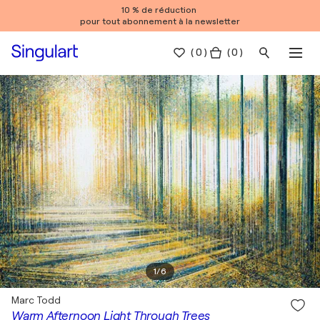
10 % de réduction
pour tout abonnement à la newsletter
(
0
)
( 0 )
1
/
6
Marc Todd
Warm Afternoon Light Through Trees