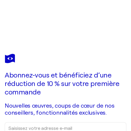
MARC
TODD
Vous avez adoré cette oeuvre mais elle est vendue ?
Warm Afternoon Light Through Trees
Abonnez-vous et bénéficiez d’une
Je passe commande
réduction de 10 % sur votre première
commande
Nouvelles œuvres, coups de cœur de nos
conseillers, fonctionnalités exclusives.