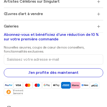
Artistes Célèbres sur Singulart
Se connecter en tant qu'Artiste
Magazine Singulart
Protection acheteur
Emplois
+33 1 76 44 06 42
Henri Matisse
Découvrez une sélection d'art original
Œuvres d'art à vendre
Marc Chagall
Pablo Picasso
Tableaux à vendre
Salvador Dalí
Galeries
Tableaux abstraits à vendre
Banksy
Peintures à l'huile
Mr. Brainwash
Galeries d'art en France
Abonnez-vous et bénéficiez d’une réduction de 10 %
Peintures de paysage
Shepard Fairey
Galeries d'art en Belgique
sur votre première commande
Estampes
Sculptures
Nouvelles œuvres, coups de cœur de nos conseillers,
Peintures acryliques
fonctionnalités exclusives.
Saisissez
votre
adresse
e-
mail
J'en profite dès maintenant
Virement
bancaire