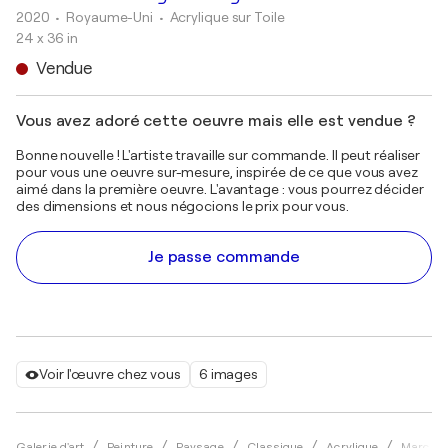
2020
• Royaume-Uni
•
Acrylique sur Toile
24 x 36 in
Vendue
Vous avez adoré cette oeuvre mais elle est vendue ?
Bonne nouvelle ! L'artiste travaille sur commande. Il peut réaliser
pour vous une oeuvre sur-mesure, inspirée de ce que vous avez
aimé dans la première oeuvre. L'avantage : vous pourrez décider
des dimensions et nous négocions le prix pour vous.
Je passe commande
Voir l'œuvre chez vous
6 images
Galerie d'art
Peinture
Paysage
Classique
Acrylique
Marc To