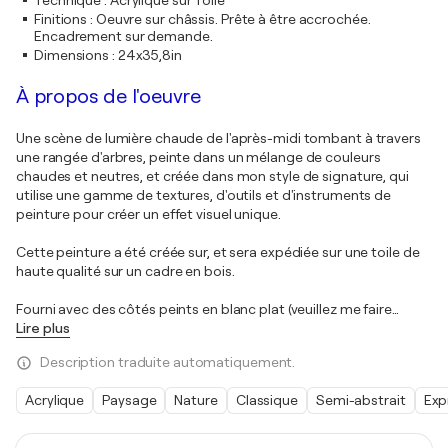
Technique
:
Acrylique sur Toile
Finitions
:
Oeuvre sur châssis. Prête à être accrochée.
Encadrement sur demande.
Dimensions
:
24x35,8in
À propos de l'oeuvre
Une scène de lumière chaude de l'après-midi tombant à travers
une rangée d'arbres, peinte dans un mélange de couleurs
chaudes et neutres, et créée dans mon style de signature, qui
utilise une gamme de textures, d'outils et d'instruments de
peinture pour créer un effet visuel unique.
Cette peinture a été créée sur, et sera expédiée sur une toile de
haute qualité sur un cadre en bois.
Fourni avec des côtés peints en blanc plat (veuillez me faire
…
Lire plus
Description traduite automatiquement.
Acrylique
Paysage
Nature
Classique
Semi-abstrait
Exp