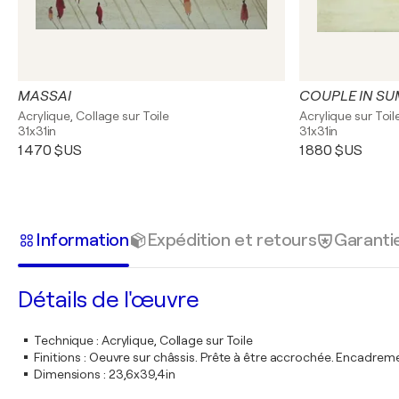
MASSAI
COUPLE IN S
Acrylique, Collage sur Toile
Acrylique sur Toil
31x31in
31x31in
1 470 $US
1 880 $US
Information
Expédition et retours
Garanti
Détails de l'œuvre
Technique
:
Acrylique, Collage sur Toile
Finitions
:
Oeuvre sur châssis. Prête à être accrochée. Encadre
Dimensions
:
23,6x39,4in