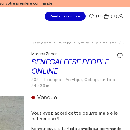
% sur votre première commande.
(
0
)
( 0 )
Vendez avec nous
Galerie d'art
Peinture
Nature
Minimalisme
Acry
Marcos Zrihen
SENEGALEESE PEOPLE
ONLINE
2021
• Espagne
•
Acrylique, Collage sur Toile
24 x 39 in
Vendue
Vous avez adoré cette oeuvre mais elle
est vendue ?
Bonne nouvelle ! L'artiste travaille sur commande.