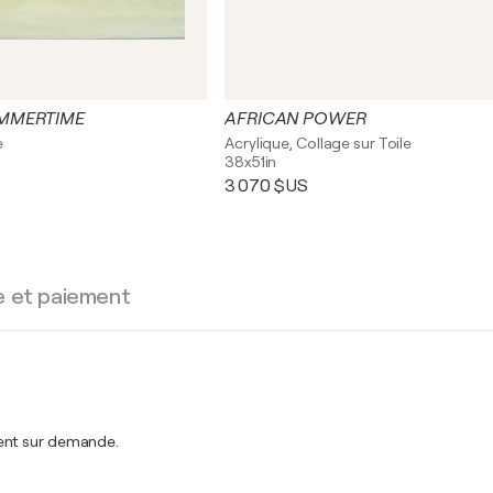
UMMERTIME
AFRICAN POWER
e
Acrylique, Collage sur Toile
38x51in
3 070 $US
e et paiement
ment sur demande.