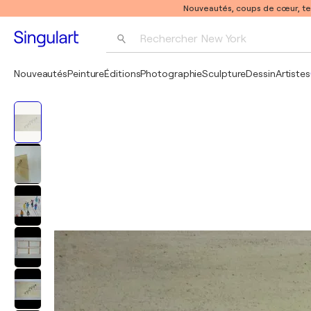
Nouveautés, coups de cœur, t
Rechercher 
New York
Photographie
Nouveautés
Peinture
Éditions
Photographie
Sculpture
Dessin
Artistes
Pop Art
Pablo Picasso