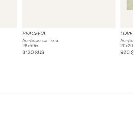
PEACEFUL
LOVE O
Acrylique sur Toile
Acrylique
28x59in
20x20in
3 130 $US
980 $U