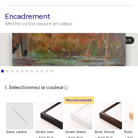
Encadrement
Mettez votre oeuvre en valeur
1
/
11
1. Sélectionnez la couleur
Recommandé
Sans cadre
Grain noir
Grain blanc
Bois foncé
Bois cla