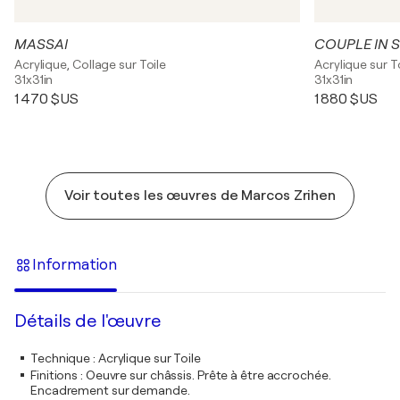
MASSAI
COUPLE IN 
Acrylique, Collage sur Toile
Acrylique sur T
31x31in
31x31in
1 470 $US
1 880 $US
Voir toutes les œuvres de Marcos Zrihen
Information
Détails de l'œuvre
Technique
:
Acrylique sur Toile
Finitions
:
Oeuvre sur châssis. Prête à être accrochée.
Encadrement sur demande.