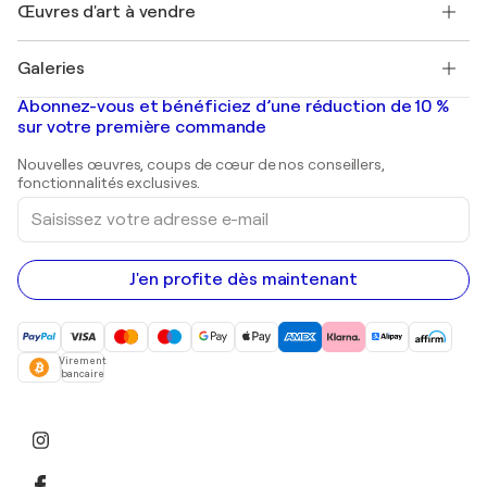
Découvrez une sélection d'art original
Œuvres d'art à vendre
Marc Chagall
Pablo Picasso
Tableaux à vendre
Salvador Dalí
Galeries
Tableaux abstraits à vendre
Banksy
Peintures à l'huile
Mr. Brainwash
Galeries d'art en France
Abonnez-vous et bénéficiez d’une réduction de 10 %
Peintures de paysage
Shepard Fairey
Galeries d'art en Belgique
sur votre première commande
Estampes
Sculptures
Nouvelles œuvres, coups de cœur de nos conseillers,
Peintures acryliques
fonctionnalités exclusives.
Saisissez
votre
adresse
e-
mail
J'en profite dès maintenant
Virement
bancaire