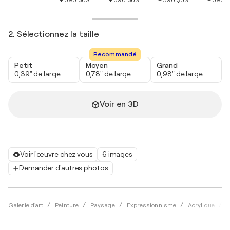
+ 590 $US
+ 590 $US
+ 590 $US
+ 590 
2. Sélectionnez la taille
Recommandé
Petit
Moyen
Grand
0,39" de large
0,78" de large
0,98" de large
Voir en 3D
Voir l'œuvre chez vous
6 images
Demander d'autres photos
Galerie d'art
Peinture
Paysage
Expressionnisme
Acrylique
M