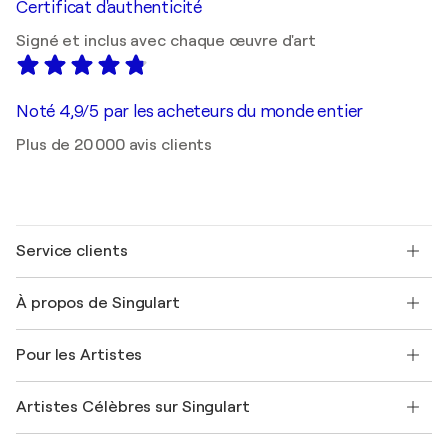
Certificat d'authenticité
Signé et inclus avec chaque œuvre d'art
Noté 4,9/5 par les acheteurs du monde entier
Plus de 20 000 avis clients
Service clients
Nous contacter
À propos de Singulart
Expédition
Politique de retour
A propos de nous
Témoignages de clients
Pour les Artistes
FAQ
Offrir une carte cadeau
Sociétés affiliées
Rejoignez notre programme commercial
Rejoindre Singulart en tant qu'artiste
Nos artistes
Mon compte
Artistes Célèbres sur Singulart
Se connecter en tant qu'Artiste
Magazine Singulart
Protection acheteur
Emplois
+33 1 76 44 06 42
Henri Matisse