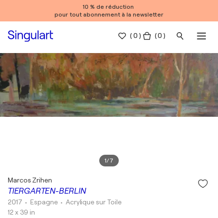
10 % de réduction
pour tout abonnement à la newsletter
(
0
)
( 0 )
1
/
7
Marcos Zrihen
TIERGARTEN-BERLIN
2017
• Espagne
•
Acrylique sur Toile
12 x 39 in