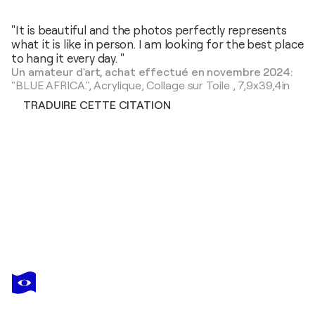
"It is beautiful and the photos perfectly represents
what it is like in person. I am looking for the best place
to hang it every day. "
Un amateur d'art, achat effectué en novembre 2024:
"BLUE AFRICA.",
Acrylique, Collage sur Toile
,
7,9x39,4in
TRADUIRE CETTE CITATION
MARCOS
ZRIHEN
Vous avez adoré cette oeuvre mais elle est vendue ?
WOMAN