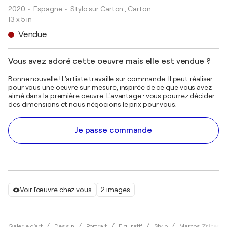
2020
• Espagne
•
Stylo sur Carton , Carton
13 x 5 in
Vendue
Vous avez adoré cette oeuvre mais elle est vendue ?
Bonne nouvelle ! L'artiste travaille sur commande. Il peut réaliser
pour vous une oeuvre sur-mesure, inspirée de ce que vous avez
aimé dans la première oeuvre. L'avantage : vous pourrez décider
des dimensions et nous négocions le prix pour vous.
Je passe commande
Voir l'œuvre chez vous
2 images
Galerie d'art
Dessin
Portrait
Figuratif
Stylo
Marcos Zrihen