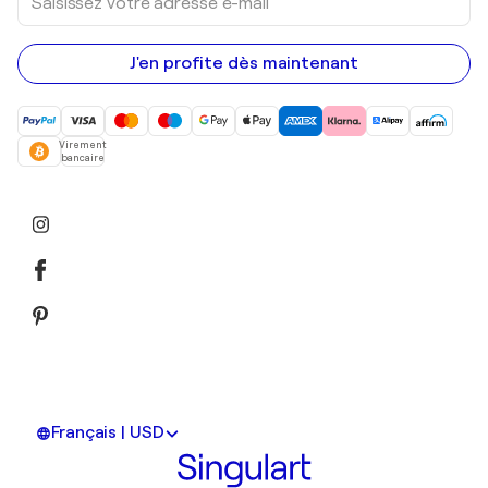
votre
adresse
e-
mail
J'en profite dès maintenant
Virement
bancaire
Français | USD