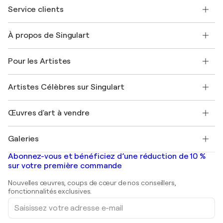
Service clients
Nous contacter
À propos de Singulart
Expédition
Politique de retour
A propos de nous
Témoignages de clients
Pour les Artistes
FAQ
Offrir une carte cadeau
Sociétés affiliées
Rejoignez notre programme commercial
Rejoindre Singulart en tant qu'artiste
Nos artistes
Mon compte
Artistes Célèbres sur Singulart
Se connecter en tant qu'Artiste
Magazine Singulart
Protection acheteur
Emplois
+33 1 76 44 06 42
Henri Matisse
Découvrez une sélection d'art original
Œuvres d'art à vendre
Marc Chagall
Pablo Picasso
Tableaux à vendre
Salvador Dalí
Galeries
Tableaux abstraits à vendre
Banksy
Peintures à l'huile
Mr. Brainwash
Galeries d'art en France
Abonnez-vous et bénéficiez d’une réduction de 10 %
Peintures de paysage
Shepard Fairey
Galeries d'art en Belgique
sur votre première commande
Estampes
Sculptures
Nouvelles œuvres, coups de cœur de nos conseillers,
Peintures acryliques
fonctionnalités exclusives.
Saisissez
votre
adresse