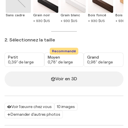
Sans cadre
Grain noir
Grain blanc
Bois foncé
Bois cla
+ 930 $US
+ 930 $US
+ 930 $US
+ 930 
2. Sélectionnez la taille
Recommandé
Petit
Moyen
Grand
0,39" de large
0,78" de large
0,98" de large
Voir en 3D
Voir l'œuvre chez vous
10 images
Demander d'autres photos