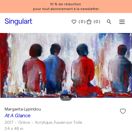
10 % de réduction
pour tout abonnement à la newsletter
(
0
)
( 0 )
1
/
11
Margarita Lypiridou
At A Glance
2017
• Grèce
•
Acrylique, Fusain sur Toile
24 x 48 in