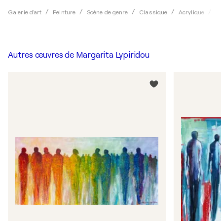
Galerie d'art
Peinture
Scène de genre
Classique
Acrylique
M
Autres œuvres de
Margarita Lypiridou