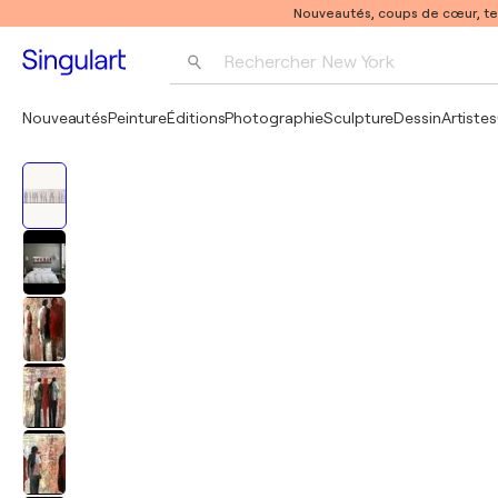
Nouveautés, coups de cœur, t
Rechercher 
New York
Photographie
Nouveautés
Peinture
Éditions
Photographie
Sculpture
Dessin
Artistes
Pop Art
Pablo Picasso