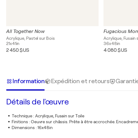
All Together Now
Fugacious Mo
Acrylique, Pastel sur Bois
Acrylique, Fusain 
21x41in
36x48in
2 450 $US
4 080 $US
Information
Expédition et retours
Garanti
Détails de l'œuvre
Technique
:
Acrylique, Fusain sur Toile
Finitions
:
Oeuvre sur châssis. Prête à être accrochée. Encadre
Dimensions
:
16x48in