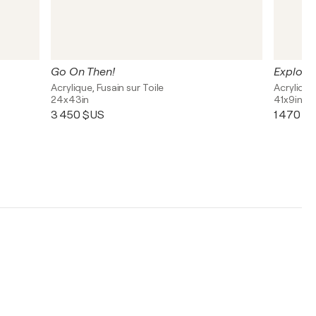
Go On Then!
Explora
Acrylique, Fusain sur Toile
Acrylique
24x43in
41x9in
3 450 $US
1 470 $