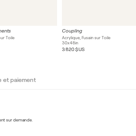
ments
Coupling
sur Toile
Acrylique, Fusain sur Toile
30x48in
3 820 $US
e et paiement
ment sur demande.