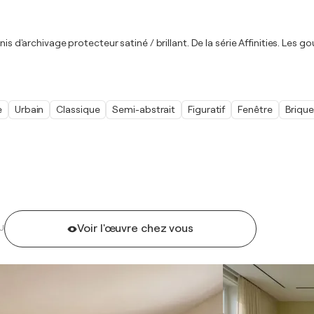
is d'archivage protecteur satiné / brillant. De la série Affinities. Les g
e
Urbain
Classique
Semi-abstrait
Figuratif
Fenêtre
Brique
Voir l'œuvre chez vous
U