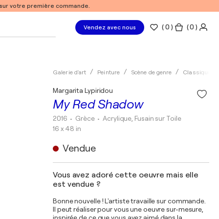
% sur votre première commande.
(
0
)
( 0 )
Vendez avec nous
Galerie d'art
Peinture
Scène de genre
Classique
Margarita Lypiridou
My Red Shadow
2016
• Grèce
•
Acrylique, Fusain sur Toile
16 x 48 in
Vendue
Vous avez adoré cette oeuvre mais elle
est vendue ?
Bonne nouvelle ! L'artiste travaille sur commande.
Il peut réaliser pour vous une oeuvre sur-mesure,
inspirée de ce que vous avez aimé dans la