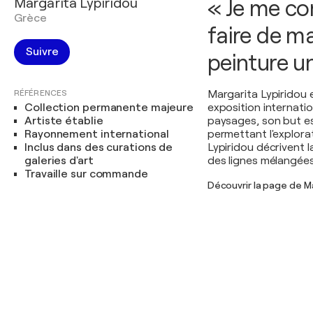
Margarita Lypiridou
« Je me co
Grèce
faire de ma
Suivre
peinture un
RÉFÉRENCES
Margarita Lypiridou 
Collection permanente majeure
exposition internati
Artiste établie
paysages, son but es
Rayonnement international
permettant l'explor
Inclus dans des curations de
Lypiridou décrivent la
galeries d'art
des lignes mélangées
Travaille sur commande
Découvrir la page de Ma